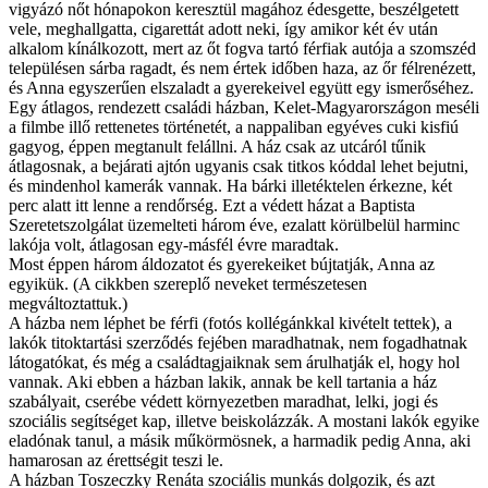
vigyázó nőt hónapokon keresztül magához édesgette, beszélgetett
vele, meghallgatta, cigarettát adott neki, így amikor két év után
alkalom kínálkozott, mert az őt fogva tartó férfiak autója a szomszéd
településen sárba ragadt, és nem értek időben haza, az őr félrenézett,
és Anna egyszerűen elszaladt a gyerekeivel együtt egy ismerőséhez.
Egy átlagos, rendezett családi házban, Kelet-Magyarországon meséli
a filmbe illő rettenetes történetét, a nappaliban egyéves cuki kisfiú
gagyog, éppen megtanult felállni. A ház csak az utcáról tűnik
átlagosnak, a bejárati ajtón ugyanis csak titkos kóddal lehet bejutni,
és mindenhol kamerák vannak. Ha bárki illetéktelen érkezne, két
perc alatt itt lenne a rendőrség. Ezt a védett házat a Baptista
Szeretetszolgálat üzemelteti három éve, ezalatt körülbelül harminc
lakója volt, átlagosan egy-másfél évre maradtak.
Most éppen három áldozatot és gyerekeiket bújtatják, Anna az
egyikük. (A cikkben szereplő neveket természetesen
megváltoztattuk.)
A házba nem léphet be férfi (fotós kollégánkkal kivételt tettek), a
lakók titoktartási szerződés fejében maradhatnak, nem fogadhatnak
látogatókat, és még a családtagjaiknak sem árulhatják el, hogy hol
vannak. Aki ebben a házban lakik, annak be kell tartania a ház
szabályait, cserébe védett környezetben maradhat, lelki, jogi és
szociális segítséget kap, illetve beiskolázzák. A mostani lakók egyike
eladónak tanul, a másik műkörmösnek, a harmadik pedig Anna, aki
hamarosan az érettségit teszi le.
A házban Toszeczky Renáta szociális munkás dolgozik, és azt