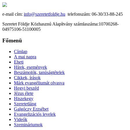
e-mail cím:
info@szeretetfoldje.hu
telefonszám: 06-30/33-88-245
Szeretet Földje Közhasznú Alapítvány számlaszáma:10700268-
04975106-51100005
Főmenü
Címlap
A mai napra
Eheti
Hírek, események
Beszámolók, tanúságtételek
Cikkek, írások
Márk evangéliumát olvasva
Hegyi beszéd
Jézus élete
Hiszekegy
Szeretetláng
Galgóczy Erzsébet
Evangelizációs levelek
Videók
Szemináriumok