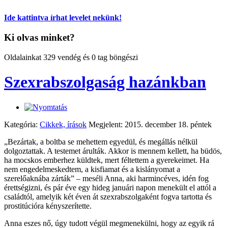
Ide kattintva írhat levelet nekünk!
Ki olvas minket?
Oldalainkat 329 vendég és 0 tag böngészi
Szexrabszolgaság hazánkban
Kategória:
Cikkek, írások
Megjelent: 2015. december 18. péntek
„Bezártak, a boltba se mehettem egyedül, és megállás nélkül
dolgoztattak. A testemet árulták. Akkor is mennem kellett, ha büdös,
ha mocskos emberhez küldtek, mert féltettem a gyerekeimet. Ha
nem engedelmeskedtem, a kisfiamat és a kislányomat a
szerelőaknába zárták” – meséli Anna, aki harmincéves, idén fog
érettségizni, és pár éve egy hideg januári napon menekült el attól a
családtól, amelyik két éven át szexrabszolgaként fogva tartotta és
prostitúcióra kényszerítette.
Anna eszes nő, úgy tudott végül megmenekülni, hogy az egyik rá