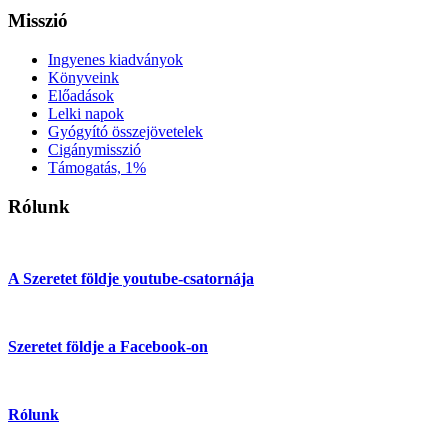
Misszió
Ingyenes kiadványok
Könyveink
Előadások
Lelki napok
Gyógyító összejövetelek
Cigánymisszió
Támogatás, 1%
Rólunk
A Szeretet földje youtube-csatornája
Szeretet földje a Facebook-on
Rólunk