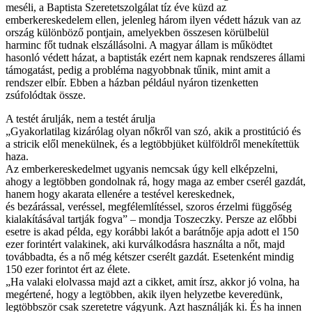
meséli, a Baptista Szeretetszolgálat tíz éve küzd az
emberkereskedelem ellen, jelenleg három ilyen védett házuk van az
ország különböző pontjain, amelyekben összesen körülbelül
harminc főt tudnak elszállásolni. A magyar állam is működtet
hasonló védett házat, a baptisták ezért nem kapnak rendszeres állami
támogatást, pedig a probléma nagyobbnak tűnik, mint amit a
rendszer elbír. Ebben a házban például nyáron tizenketten
zsúfolódtak össze.
A testét árulják, nem a testét árulja
„Gyakorlatilag kizárólag olyan nőkről van szó, akik a prostitúció és
a stricik elől menekülnek, és a legtöbbjüket külföldről menekítettük
haza.
Az emberkereskedelmet ugyanis nemcsak úgy kell elképzelni,
ahogy a legtöbben gondolnak rá, hogy maga az ember cserél gazdát,
hanem hogy akarata ellenére a testével kereskednek,
és bezárással, veréssel, megfélemlítéssel, szoros érzelmi függőség
kialakításával tartják fogva” – mondja Toszeczky. Persze az előbbi
esetre is akad példa, egy korábbi lakót a barátnője apja adott el 150
ezer forintért valakinek, aki kurválkodásra használta a nőt, majd
továbbadta, és a nő még kétszer cserélt gazdát. Esetenként mindig
150 ezer forintot ért az élete.
„Ha valaki elolvassa majd azt a cikket, amit írsz, akkor jó volna, ha
megértené, hogy a legtöbben, akik ilyen helyzetbe keveredünk,
legtöbbször csak szeretetre vágyunk. Azt használják ki. És ha innen