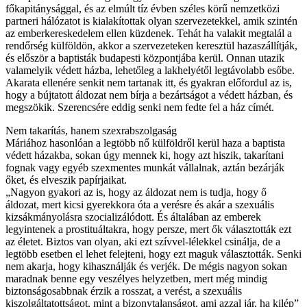
főkapitánysággal, és az elmúlt tíz évben széles körű nemzetközi
partneri hálózatot is kialakítottak olyan szervezetekkel, amik szintén
az emberkereskedelem ellen küzdenek. Tehát ha valakit megtalál a
rendőrség külföldön, akkor a szervezeteken keresztül hazaszállítják,
és először a baptisták budapesti központjába kerül. Onnan utazik
valamelyik védett házba, lehetőleg a lakhelyétől legtávolabb esőbe.
Akarata ellenére senkit nem tartanak itt, és gyakran előfordul az is,
hogy a bújtatott áldozat nem bírja a bezártságot a védett házban, és
megszökik. Szerencsére eddig senki nem fedte fel a ház címét.
Nem takarítás, hanem szexrabszolgaság
Máriához hasonlóan a legtöbb nő külföldről kerül haza a baptista
védett házakba, sokan úgy mennek ki, hogy azt hiszik, takarítani
fognak vagy egyéb szexmentes munkát vállalnak, aztán bezárják
őket, és elveszik papírjaikat.
„Nagyon gyakori az is, hogy az áldozat nem is tudja, hogy ő
áldozat, mert kicsi gyerekkora óta a verésre és akár a szexuális
kizsákmányolásra szocializálódott. És általában az emberek
legyintenek a prostituáltakra, hogy persze, mert ők választották ezt
az életet. Biztos van olyan, aki ezt szívvel-lélekkel csinálja, de a
legtöbb esetben el lehet felejteni, hogy ezt maguk választották. Senki
nem akarja, hogy kihasználják és verjék. De mégis nagyon sokan
maradnak benne egy veszélyes helyzetben, mert még mindig
biztonságosabbnak érzik a rosszat, a verést, a szexuális
kiszolgáltatottságot, mint a bizonytalanságot, ami azzal jár, ha kilép”