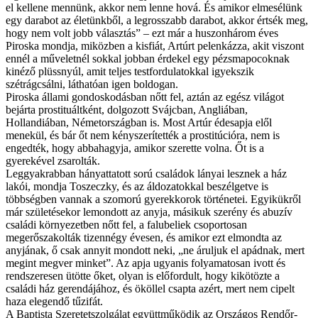
el kellene mennünk, akkor nem lenne hová. És amikor elmesélünk
egy darabot az életünkből, a legrosszabb darabot, akkor értsék meg,
hogy nem volt jobb választás” – ezt már a huszonhárom éves
Piroska mondja, miközben a kisfiát, Artúrt pelenkázza, akit viszont
ennél a műveletnél sokkal jobban érdekel egy pézsmapocoknak
kinéző plüssnyúl, amit teljes testfordulatokkal igyekszik
szétrágcsálni, láthatóan igen boldogan.
Piroska állami gondoskodásban nőtt fel, aztán az egész világot
bejárta prostituáltként, dolgozott Svájcban, Angliában,
Hollandiában, Németországban is. Most Artúr édesapja elől
menekül, és bár őt nem kényszerítették a prostitúcióra, nem is
engedték, hogy abbahagyja, amikor szerette volna. Őt is a
gyerekével zsarolták.
Leggyakrabban hányattatott sorú családok lányai lesznek a ház
lakói, mondja Toszeczky, és az áldozatokkal beszélgetve is
többségben vannak a szomorú gyerekkorok történetei. Egyikükről
már születésekor lemondott az anyja, másikuk szerény és abuzív
családi környezetben nőtt fel, a falubeliek csoportosan
megerőszakolták tizennégy évesen, és amikor ezt elmondta az
anyjának, ő csak annyit mondott neki, „ne áruljuk el apádnak, mert
megint megver minket”. Az apja ugyanis folyamatosan ivott és
rendszeresen ütötte őket, olyan is előfordult, hogy kikötözte a
családi ház gerendájához, és ököllel csapta azért, mert nem cipelt
haza elegendő tűzifát.
A Baptista Szeretetszolgálat együttműködik az Országos Rendőr-