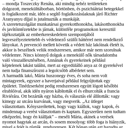
– mondja Toszeczky Renáta, aki mindig nehéz területeken
dolgozott, menekülttáborban, börtönben, és pszichiátriai betegekkel
is foglalkozott már, idén a segítő foglalkozásúaknak járó Richter
Aranyanyu díjjal is jutalmazták a munkáját.
A szeretetszolgálat munkatársai gyerekotthonokba, lakásotthonokba
és javítóintézetekbe is járnak, különféle programokon keresztül
tájékoztatják az emberkereskedelem szempontjából
legveszélyeztetettebb és védelmező szülői háttérrel nem rendelkező
lányokat. A prevenció mellett követik a védett ház lakóinak életét is,
akkor is beszélnek velük rendszeresen, amikor már nem szorulnak
védelemre. Nincs könnyű dolguk a menekülő nők társadalomba
való visszaillesztésében, Annának és gyerekeinek például
képtelenek lakást találni, mert az egyedülálló anya az öt gyerekével
nem tudja finanszírozni a legolcsóbb albérletet sem.
A harmadik lakó, Mária huszonegy éves, és soha nem volt
mintagyerek, egyszer a haverjaival például felgyújtottak egy
épületet. Tinédzserként pedig rendszeresen együtt lógott későbbi
elrablóival, akik idén nyáron kábították el és elhurcolták a francia
Riviérára. Ott bezárták egy házba, és választás elé állították: vagy
kimegy az utcára kurvának, vagy megverik. „Az ütleget
választottam. Kényszerítettek, hogy vagy kiállok, vagy kapok, és
mindennap a verést választottam és kaptam. Egyszerűen nem tudtam
elképzelni, hogy én kiálljak” – meséli Mária, akinek a verések
nyomot hagytak az arcán, és sosem mosolyog: több foga is hiányzik,
mivel a fejét is rúgták, rendszeresen. Két hónap után azt hazudta az