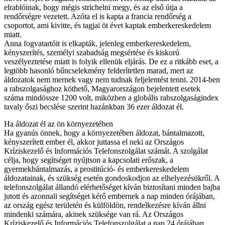
elrablóinak, hogy mégis strichelni megy, és az első útja a
rendőrségre vezetett. Azóta el is kapta a francia rendőrség a
csoportot, ami kivitte, és tagjai öt évet kaptak emberkereskedelem
miatt.
Anna fogvatartóit is elkapták, jelenleg emberkereskedelem,
kényszerítés, személyi szabadság megsértése és kiskorú
veszélyeztetése miatt is folyik ellenük eljárás. De ez a ritkább eset, a
legtöbb hasonló bűncselekmény felderítetlen marad, mert az
áldozatok nem mernek vagy nem tudnak feljelentést tenni. 2014-ben
a rabszolgasághoz köthető, Magyarországon bejelentett esetek
száma mindössze 1200 volt, miközben a globális rabszolgaságindex
tavaly őszi becslése szerint hazánkban 36 ezer áldozat él.
Ha áldozat él az ön környezetében
Ha gyanús önnek, hogy a környezetében áldozat, bántalmazott,
kényszerített ember él, akkor juttassa el neki az Országos
Kríziskezelő és Információs Telefonszolgálat számát. A szolgálat
célja, hogy segítséget nyújtson a kapcsolati erőszak, a
gyermekbántalmazás, a prostitúció- és emberkereskedelem
áldozatainak, és szükség esetén gondoskodjon az elhelyezésükről. A
telefonszolgálat állandó elérhetőséget kíván biztosítani minden bajba
jutott és azonnali segítséget kérő embernek a nap minden órájában,
az ország egész területén és külföldön, rendelkezésre kíván állni
mindenki számára, akinek szüksége van rá. Az Országos
Kríziskezelő és Információs Telefonszolgálat a nap 24 órájában,