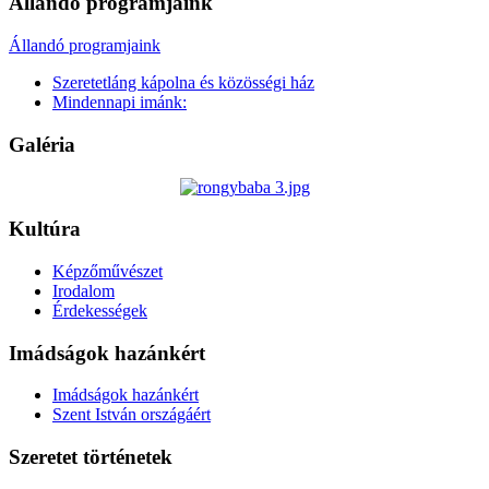
Állandó programjaink
Állandó programjaink
Szeretetláng kápolna és közösségi ház
Mindennapi imánk:
Galéria
Kultúra
Képzőművészet
Irodalom
Érdekességek
Imádságok hazánkért
Imádságok hazánkért
Szent István országáért
Szeretet történetek