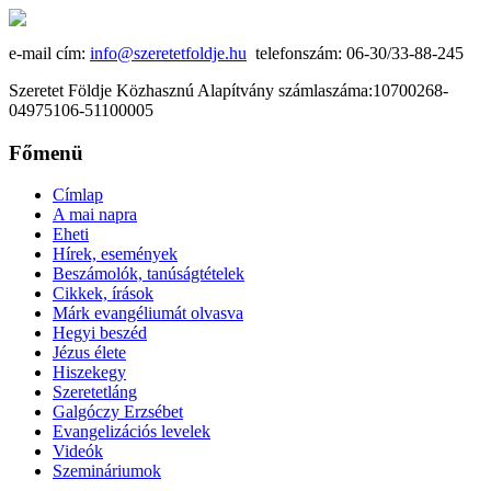
e-mail cím:
info@szeretetfoldje.hu
telefonszám: 06-30/33-88-245
Szeretet Földje Közhasznú Alapítvány számlaszáma:10700268-
04975106-51100005
Főmenü
Címlap
A mai napra
Eheti
Hírek, események
Beszámolók, tanúságtételek
Cikkek, írások
Márk evangéliumát olvasva
Hegyi beszéd
Jézus élete
Hiszekegy
Szeretetláng
Galgóczy Erzsébet
Evangelizációs levelek
Videók
Szemináriumok