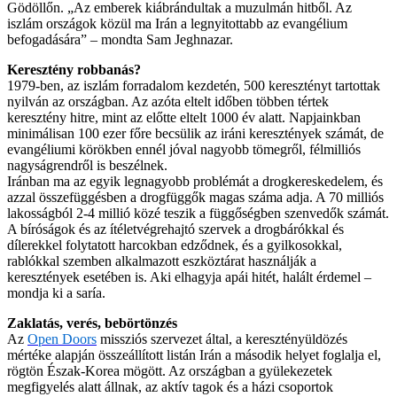
Gödöllőn. „Az emberek kiábrándultak a muzulmán hitből. Az
iszlám országok közül ma Irán a legnyitottabb az evangélium
befogadására” – mondta Sam Jeghnazar.
Keresztény robbanás?
1979-ben, az iszlám forradalom kezdetén, 500 keresztényt tartottak
nyilván az országban. Az azóta eltelt időben többen tértek
keresztény hitre, mint az előtte eltelt 1000 év alatt. Napjainkban
minimálisan 100 ezer főre becsülik az iráni keresztények számát, de
evangéliumi körökben ennél jóval nagyobb tömegről, félmilliós
nagyságrendről is beszélnek.
Iránban ma az egyik legnagyobb problémát a drogkereskedelem, és
azzal összefüggésben a drogfüggők magas száma adja. A 70 milliós
lakosságból 2-4 millió közé teszik a függőségben szenvedők számát.
A bíróságok és az ítéletvégrehajtó szervek a drogbárókkal és
dílerekkel folytatott harcokban edződnek, és a gyilkosokkal,
rablókkal szemben alkalmazott eszköztárat használják a
keresztények esetében is. Aki elhagyja apái hitét, halált érdemel –
mondja ki a saría.
Zaklatás, verés, bebörtönzés
Az
Open Doors
missziós szervezet által, a keresztényüldözés
mértéke alapján összeállított listán Irán a második helyet foglalja el,
rögtön Észak-Korea mögött. Az országban a gyülekezetek
megfigyelés alatt állnak, az aktív tagok és a házi csoportok