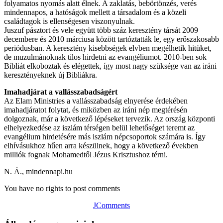
folyamatos nyomás alatt élnek. A zaklatás, bebörtönzés, verés
mindennapos, a hatóságok mellett a társadalom és a közeli
családtagok is ellenségesen viszonyulnak.
Juszuf pásztort és vele együtt több száz keresztény társát 2009
decembere és 2010 márciusa között tartóztatták le, egy erőszakosabb
periódusban. A keresztény kisebbségek elvben megélhetik hitüket,
de muzulmánoknak tilos hirdetni az evangéliumot. 2010-ben sok
Bibliát elkoboztak és elégettek, így most nagy szüksége van az iráni
keresztényeknek új Bibliákra.
Imahadjárat a vallásszabadságért
Az Elam Ministries a vallásszabadság elnyerése érdekében
imahadjáratot folytat, és miközben az iráni nép megtérésén
dolgoznak, már a következő lépéseket tervezik. Az ország központi
elhelyezkedése az iszlám térségen belül lehetőséget teremt az
evangélium hirdetésére más iszlám népcsoportok számára is. Így
elhívásukhoz hűen arra készülnek, hogy a következő években
milliók fognak Mohamedtől Jézus Krisztushoz térni.
N. Á., mindennapi.hu
You have no rights to post comments
JComments