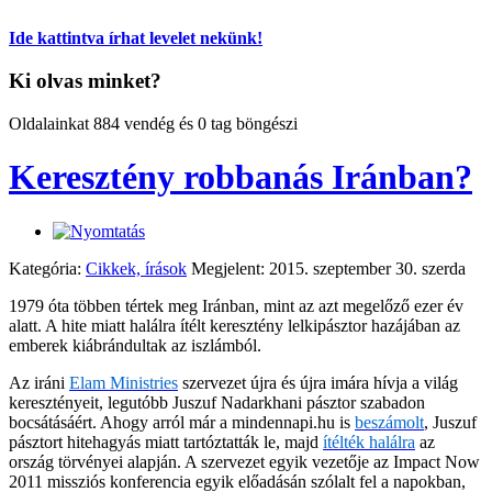
Ide kattintva írhat levelet nekünk!
Ki olvas minket?
Oldalainkat 884 vendég és 0 tag böngészi
Keresztény robbanás Iránban?
Kategória:
Cikkek, írások
Megjelent: 2015. szeptember 30. szerda
1979 óta többen tértek meg Iránban, mint az azt megelőző ezer év
alatt. A hite miatt halálra ítélt keresztény lelkipásztor hazájában az
emberek kiábrándultak az iszlámból.
Az iráni
Elam Ministries
szervezet újra és újra imára hívja a világ
keresztényeit, legutóbb Juszuf Nadarkhani pásztor szabadon
bocsátásáért. Ahogy arról már a mindennapi.hu is
beszámolt
, Juszuf
pásztort hitehagyás miatt tartóztatták le, majd
ítélték halálra
az
ország törvényei alapján. A szervezet egyik vezetője az Impact Now
2011 missziós konferencia egyik előadásán szólalt fel a napokban,