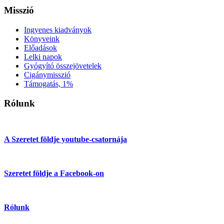
Misszió
Ingyenes kiadványok
Könyveink
Előadások
Lelki napok
Gyógyító összejövetelek
Cigánymisszió
Támogatás, 1%
Rólunk
A Szeretet földje youtube-csatornája
Szeretet földje a Facebook-on
Rólunk