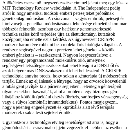
A tökéletes csecsemő megszerkesztése címmel jelent meg egy írás az
MIT Technology Review weboldalán. A The Independent pedig
arról ír, hogy amerikai tudósok emberi petesejteket próbálnak
genetikailag módosítani. A csíravonal – vagyis embriók, petesejt és
hím­ivarsejt – genetikai módosításának lehetősége elméleti síkon már
többször felmerült, azonban egy hatékony genomszerkesztő
technika széles körű terjedése újra az élettudományi kutatások
középpontjába emelte ezt a kérdést. Az úgynevezett CRISPR
módszer három éve robbant be a molekuláris biológia világába. A
rendszer segítségével nagyon precízen lehet géneket – köztük
emberi géneket is – szerkeszteni. Nagyon leegyszerűsítve: a
rendszer egy programozható molekuláris olló, amelynek
segítségével tetszőleges szakaszokat lehet kivágni a DNS-ből és
azok he­lyére más DNS-szakaszokat lehet beilleszteni. A CRISPR
technológia annyira precíz, hogy sokan a génterápia új módszerének
tartják. Ennek az eljárásnak a lényege, hogy az orvosok közvetlenül
a hibás gént javítják ki a páciens sejtjeiben. Jelenleg a génterápiát
olyan esetekben használják, ahol a probléma egy bizonyos gén
hibájához kötődik (például cisztás fibrózis, sarlósejtes vérszegénység
vagy a súlyos kombinált immundefektus). Fontos megjegyezni,
hogy a jelenleg engedélyezett és kipróbálás alatt lévő terápiás
módszerek csak a testi sejteket érintik.
Ugyanakkor a technológia elvileg lehetőséget ad arra is, hogy a
génmódosítást a csíravonal sejtjein végezzék el – ebben az esetben a