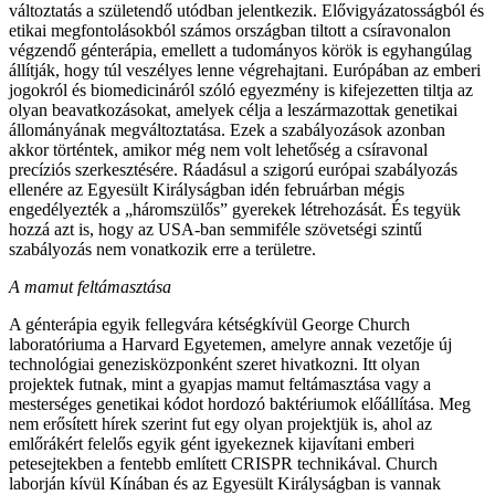
változtatás a születendő utódban jelentkezik. Elővigyázatosságból és
etikai megfontolásokból számos országban tiltott a csíravonalon
végzendő génterápia, emellett a tudományos körök is egyhangúlag
állítják, hogy túl veszé­lyes lenne végrehajtani. Európában az emberi
jogokról és biomedicináról szóló egyezmény is kifejezetten tiltja az
olyan beavatkozásokat, amelyek célja a leszármazottak genetikai
állományának megváltoztatása. Ezek a szabályozások azonban
akkor történtek, amikor még nem volt lehetőség a csíravonal
precíziós szerkesztésére. Ráadásul a szigorú európai szabályozás
ellenére az Egyesült Királyságban idén februárban mégis
engedélyezték a „háromszülős” gyerekek létrehozását. És tegyük
hozzá azt is, hogy az USA-ban semmiféle szövetségi szintű
szabályozás nem vonatkozik erre a területre.
A mamut feltámasztása
A génterápia egyik fellegvára kétségkívül George Church
laboratóriuma a Harvard Egyetemen, amelyre annak vezetője új
technológiai genezisközponként szeret hivatkozni. Itt olyan
projektek futnak, mint a gyapjas mamut feltámasztása vagy a
mesterséges genetikai kódot hordozó baktériumok előállítása. Meg
nem erősített hírek szerint fut egy olyan projektjük is, ahol az
emlőrákért felelős egyik gént igyekeznek kijavítani emberi
petesejtekben a fentebb említett CRISPR technikával. Church
laborján kívül Kínában és az Egyesült Királyságban is vannak