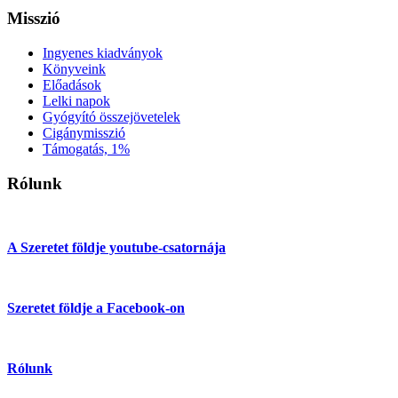
Misszió
Ingyenes kiadványok
Könyveink
Előadások
Lelki napok
Gyógyító összejövetelek
Cigánymisszió
Támogatás, 1%
Rólunk
A Szeretet földje youtube-csatornája
Szeretet földje a Facebook-on
Rólunk