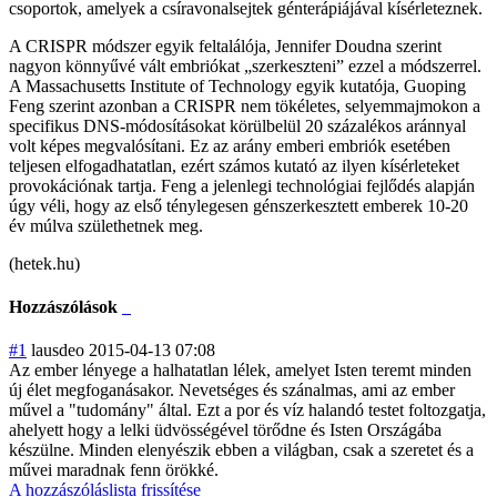
csoportok, amelyek a csíravonalsejtek génterápiájával kísérleteznek.
A CRISPR módszer egyik feltalálója, Jennifer Doudna szerint
nagyon könnyűvé vált embriókat „szerkeszteni” ezzel a módszerrel.
A Massachusetts Institute of Technology egyik kutatója, Guoping
Feng szerint azonban a CRISPR nem tökéletes, selyemmajmokon a
specifikus DNS-módosításokat körülbelül 20 százalékos aránnyal
volt képes megvalósítani. Ez az arány emberi embriók esetében
teljesen elfogadhatatlan, ezért számos kutató az ilyen kísérleteket
provokációnak tartja. Feng a jelenlegi technológiai fejlődés alapján
úgy véli, hogy az első ténylegesen génszerkesztett emberek 10-20
év múlva születhetnek meg.
(hetek.hu)
Hozzászólások
#1
lausdeo
2015-04-13 07:08
Az ember lényege a halhatatlan lélek, amelyet Isten teremt minden
új élet megfoganásakor. Nevetséges és szánalmas, ami az ember
művel a "tudomány" által. Ezt a por és víz halandó testet foltozgatja,
ahelyett hogy a lelki üdvösségével törődne és Isten Országába
készülne. Minden elenyészik ebben a világban, csak a szeretet és a
művei maradnak fenn örökké.
A hozzászóláslista frissítése