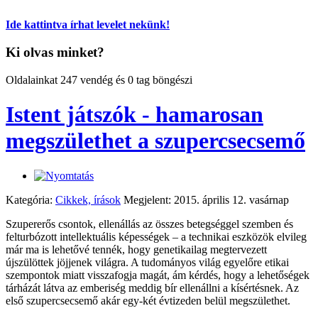
Ide kattintva írhat levelet nekünk!
Ki olvas minket?
Oldalainkat 247 vendég és 0 tag böngészi
Istent játszók - hamarosan
megszülethet a szupercsecsemő
Kategória:
Cikkek, írások
Megjelent: 2015. április 12. vasárnap
Szupererős csontok, ellenállás az összes betegséggel szemben és
felturbózott intellektuális képességek – a technikai eszközök elvileg
már ma is lehetővé tennék, hogy genetikailag megtervezett
újszülöttek jöjjenek világra. A tudományos világ egyelőre etikai
szempontok miatt visszafogja magát, ám kérdés, hogy a lehetőségek
tárházát látva az emberiség meddig bír ellenállni a kísértésnek. Az
első szupercsecsemő akár egy-két évtizeden belül megszülethet.