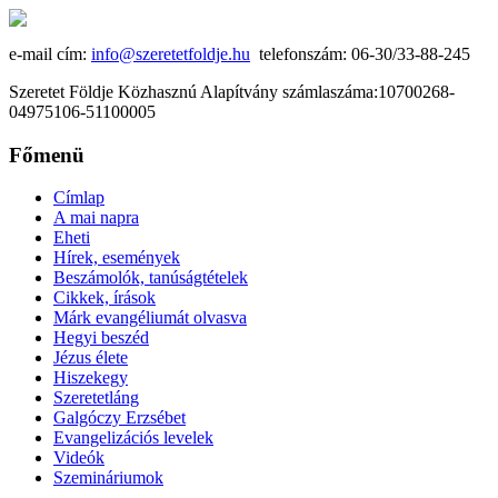
e-mail cím:
info@szeretetfoldje.hu
telefonszám: 06-30/33-88-245
Szeretet Földje Közhasznú Alapítvány számlaszáma:10700268-
04975106-51100005
Főmenü
Címlap
A mai napra
Eheti
Hírek, események
Beszámolók, tanúságtételek
Cikkek, írások
Márk evangéliumát olvasva
Hegyi beszéd
Jézus élete
Hiszekegy
Szeretetláng
Galgóczy Erzsébet
Evangelizációs levelek
Videók
Szemináriumok