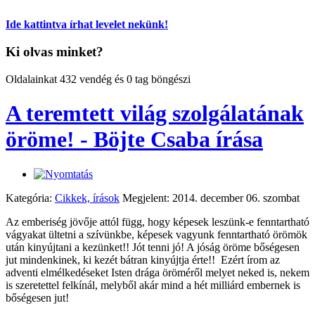
Ide kattintva írhat levelet nekünk!
Ki olvas minket?
Oldalainkat 432 vendég és 0 tag böngészi
A teremtett világ szolgálatának
öröme! - Böjte Csaba írása
Kategória:
Cikkek, írások
Megjelent: 2014. december 06. szombat
Az emberiség jövője attól függ, hogy képesek leszünk-e fenntartható
vágyakat ültetni a szívünkbe, képesek vagyunk fenntartható örömök
után kinyújtani a kezünket!! Jót tenni jó! A jóság öröme bőségesen
jut mindenkinek, ki kezét bátran kinyújtja érte!! Ezért írom az
adventi elmélkedéseket Isten drága öröméről melyet neked is, nekem
is szeretettel felkínál, melyből akár mind a hét milliárd embernek is
bőségesen jut!