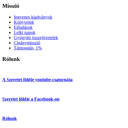
Misszió
Ingyenes kiadványok
Könyveink
Előadások
Lelki napok
Gyógyító összejövetelek
Cigánymisszió
Támogatás, 1%
Rólunk
A Szeretet földje youtube-csatornája
Szeretet földje a Facebook-on
Rólunk