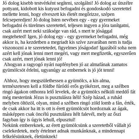
Jó dolog kisebb testvérként segíteni, szolgálni! Jó dolog az útszélre
pottyant, kidobott kis kutyust befogadni és gondoskodó szeretettel
mellette lenni, hogy elveszett kis életét megőrizze, szépen
felcseperedjen! Jó dolog Isten nevében egy - egy gyermeket
befogadni és türelmes szeretettel, teljesen ingyen a jóra tanítgatni,
csak azért mert neki szüksége van rád, s mert te jósággal
megteheted! Igen, jó dolog egy - egy gyermeket befogadni, még
akkor is, ha kezdetben a megriadt kis szíve zavarában nem is tudja
viszonozni a te szeretetedet, figyelmes jóságodat! Igazából soha nem
azért kell jónak lenni mert megéri, vagy mert megfizetik, egyszerűen
csak azért, mert jónak lenni jó!
Ahogyan a ragyogó nyári napfényben jó az almafának zamatos
gyümölcsöt érlelni, ugyanúgy az embernek is jó jót tenni!
Ahhoz, hogy megszülethessen a gyümölcs, a kis alma,
természetesen kell a földbe fúródó erős gyökérzet, meg a szélben
ringó ágakon otthonra lelő levelek, de a gyümölcs nélküli meddő fát
még mesterünk Jézus is pusztulásra ítéli! Szép házad, a ruhád
melyben öltözöl, olyan, mind a szélben ringó zöld lomb a fán, érték,
de csak akkor ha itt is ott is érett gyümölcsöt hordoznak az ágak,
másképpen csak öncélú pusztulásra ítélt falevél, mely az őszi
fagyban így is úgyis lehull, elpusztul!
Nekünk embereknek, az érett gyümölcsünk a szeretetből vállalt jó
cselekedetek, mely értelmet adnak munkánknak, a mindennapi
felkelésünknek, életünknek!