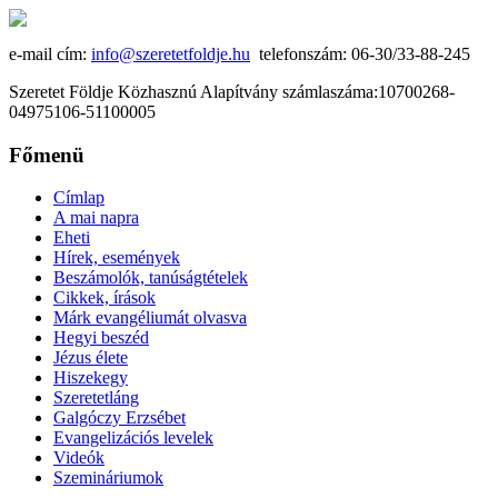
e-mail cím:
info@szeretetfoldje.hu
telefonszám: 06-30/33-88-245
Szeretet Földje Közhasznú Alapítvány számlaszáma:10700268-
04975106-51100005
Főmenü
Címlap
A mai napra
Eheti
Hírek, események
Beszámolók, tanúságtételek
Cikkek, írások
Márk evangéliumát olvasva
Hegyi beszéd
Jézus élete
Hiszekegy
Szeretetláng
Galgóczy Erzsébet
Evangelizációs levelek
Videók
Szemináriumok