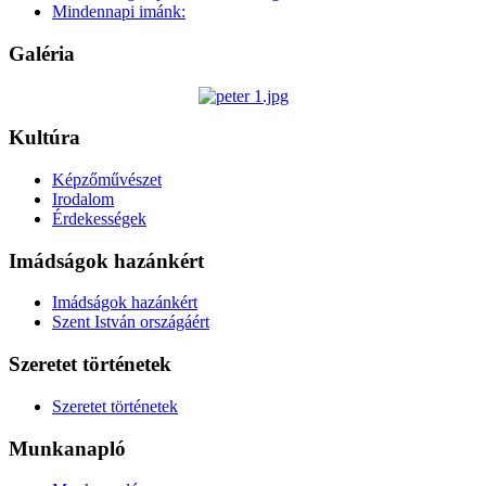
Mindennapi imánk:
Galéria
Kultúra
Képzőművészet
Irodalom
Érdekességek
Imádságok hazánkért
Imádságok hazánkért
Szent István országáért
Szeretet történetek
Szeretet történetek
Munkanapló