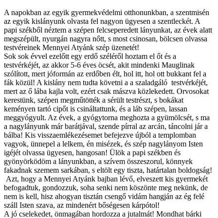
A napokban az egyik gyermekvédelmi otthonunkban, a szentmisén
az egyik kislányunk olvasta fel nagyon ügyesen a szentleckét. A
papi székből néztem a szépen felcseperedett lányunkat, az évek alatt
megszépült, nyurgán nagyra nőtt, s most csinosan, bölcsen olvassa
testvéreinek Mennyei Atyánk szép üzenetét!
Sok sok évvel ezelőtt egy erdő széléről hoztam el őt és a
testvérkéjét, az akkor 5-6 éves öcsét, akit mindenki Mauglinak
szólított, mert jóformán az erdőben élt, hol itt, hol ott bukkant fel a
fák közül! A kislány nem tudta követni a a szaladgáló testvérkéjét,
mert az ő lába kajla volt, ezért csak mászva közlekedett. Orvosokat
kerestünk, szépen megműtötték a sérült testrészt, s bokákat
keményen tartó cipőt is csináltattunk, és a láb szépen, lassan
meggyógyult. Az évek, a gyógytorna meghozta a gyümölcsét, s ma
a nagylányunk már barátjával, szende pírral az arcán, táncolni jár a
bálba! Kis visszaemlékezésemet befejezve újból a templomban
vagyok, ünnepel a lelkem, én misézek, és szép nagylányom Isten
igéjét olvassa ügyesen, hangosan! Ülök a papi székben és
gyönyörködöm a lányunkban, a szívem összeszorul, könnyek
fakadnak szemem sarkában, s eltölt egy tiszta, határtalan boldogság!
Azt, hogy a Mennyei Atyánk bajban lévő, elveszett kis gyermekét
befogadtuk, gondozzuk, soha senki nem köszönte meg nekünk, de
nem is kell, hisz ahogyan tisztán csengő vidám hangján az ég felé
száll Isten szava, az mindenért bőségesen kárpótol!
A jó cselekedet, önmagában hordozza a jutalmát! Mondhat bárki