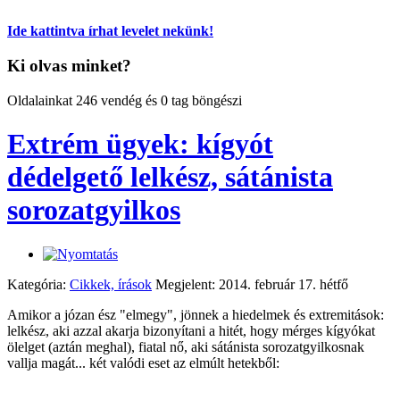
Ide kattintva írhat levelet nekünk!
Ki olvas minket?
Oldalainkat 246 vendég és 0 tag böngészi
Extrém ügyek: kígyót
dédelgető lelkész, sátánista
sorozatgyilkos
Kategória:
Cikkek, írások
Megjelent: 2014. február 17. hétfő
Amikor a józan ész "elmegy", jönnek a hiedelmek és extremitások:
lelkész, aki azzal akarja bizonyítani a hitét, hogy mérges kígyókat
ölelget (aztán meghal), fiatal nő, aki sátánista sorozatgyilkosnak
vallja magát... két valódi eset az elmúlt hetekből: