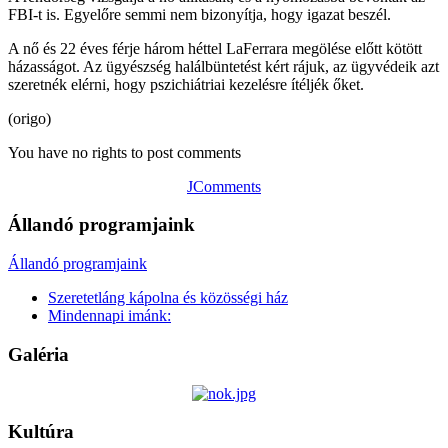
FBI-t is. Egyelőre semmi nem bizonyítja, hogy igazat beszél.
A nő és 22 éves férje három héttel LaFerrara megölése előtt kötött
házasságot. Az ügyészség halálbüntetést kért rájuk, az ügyvédeik azt
szeretnék elérni, hogy pszichiátriai kezelésre ítéljék őket.
(origo)
You have no rights to post comments
JComments
Állandó programjaink
Állandó programjaink
Szeretetláng kápolna és közösségi ház
Mindennapi imánk:
Galéria
Kultúra