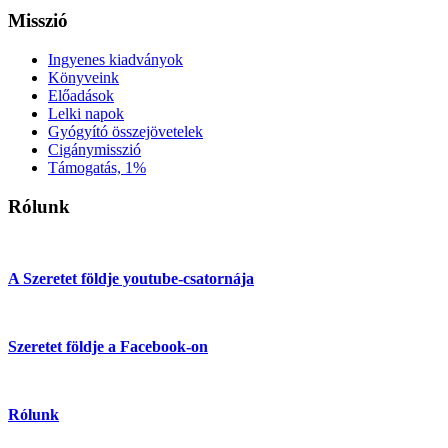
Misszió
Ingyenes kiadványok
Könyveink
Előadások
Lelki napok
Gyógyító összejövetelek
Cigánymisszió
Támogatás, 1%
Rólunk
A Szeretet földje youtube-csatornája
Szeretet földje a Facebook-on
Rólunk