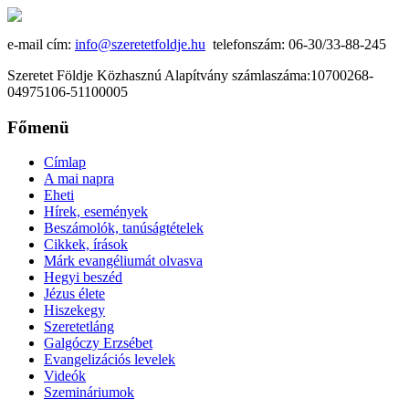
e-mail cím:
info@szeretetfoldje.hu
telefonszám: 06-30/33-88-245
Szeretet Földje Közhasznú Alapítvány számlaszáma:10700268-
04975106-51100005
Főmenü
Címlap
A mai napra
Eheti
Hírek, események
Beszámolók, tanúságtételek
Cikkek, írások
Márk evangéliumát olvasva
Hegyi beszéd
Jézus élete
Hiszekegy
Szeretetláng
Galgóczy Erzsébet
Evangelizációs levelek
Videók
Szemináriumok