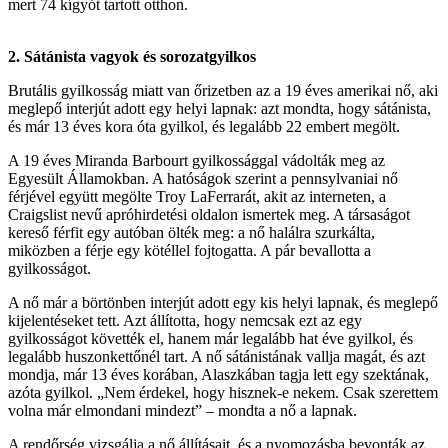
mert 74 kígyót tartott otthon.
2. Sátánista vagyok és sorozatgyilkos
Brutális gyilkosság miatt van őrizetben az a 19 éves amerikai nő, aki
meglepő interjút adott egy helyi lapnak: azt mondta, hogy sátánista,
és már 13 éves kora óta gyilkol, és legalább 22 embert megölt.
A 19 éves Miranda Barbourt gyilkossággal vádolták meg az
Egyesült Államokban. A hatóságok szerint a pennsylvaniai nő
férjével együtt megölte Troy LaFerrarát, akit az interneten, a
Craigslist nevű apróhirdetési oldalon ismertek meg. A társaságot
kereső férfit egy autóban ölték meg: a nő halálra szurkálta,
miközben a férje egy kötéllel fojtogatta. A pár bevallotta a
gyilkosságot.
A nő már a börtönben interjút adott egy kis helyi lapnak, és meglepő
kijelentéseket tett. Azt állította, hogy nemcsak ezt az egy
gyilkosságot követték el, hanem már legalább hat éve gyilkol, és
legalább huszonkettőnél tart. A nő sátánistának vallja magát, és azt
mondja, már 13 éves korában, Alaszkában tagja lett egy szektának,
azóta gyilkol. „Nem érdekel, hogy hisznek-e nekem. Csak szerettem
volna már elmondani mindezt” – mondta a nő a lapnak.
A rendőrség vizsgálja a nő állításait, és a nyomozásba bevonták az