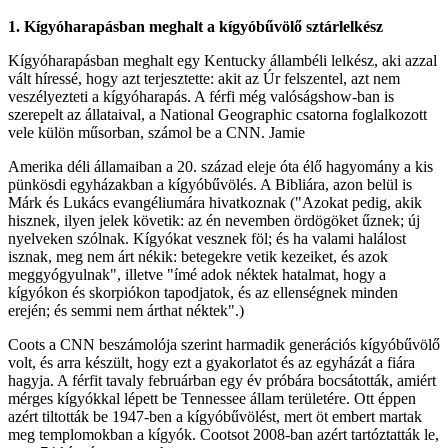
1. Kígyóharapásban meghalt a kígyóbűvölő sztárlelkész
Kígyóharapásban meghalt egy Kentucky állambéli lelkész, aki azzal
vált híressé, hogy azt terjesztette: akit az Úr felszentel, azt nem
veszélyezteti a kígyóharapás. A férfi még valóságshow-ban is
szerepelt az állataival, a National Geographic csatorna foglalkozott
vele külön műsorban, számol be a CNN. Jamie
Amerika déli államaiban a 20. század eleje óta élő hagyomány a kis
pünkösdi egyházakban a kígyóbűvölés. A Bibliára, azon belül is
Márk és Lukács evangéliumára hivatkoznak ("Azokat pedig, akik
hisznek, ilyen jelek követik: az én nevemben ördögöket űznek; új
nyelveken szólnak. Kígyókat vesznek föl; és ha valami halálost
isznak, meg nem árt nékik: betegekre vetik kezeiket, és azok
meggyógyulnak", illetve "ímé adok néktek hatalmat, hogy a
kígyókon és skorpiókon tapodjatok, és az ellenségnek minden
erején; és semmi nem árthat néktek".)
Coots a CNN beszámolója szerint harmadik generációs kígyóbűvölő
volt, és arra készült, hogy ezt a gyakorlatot és az egyházát a fiára
hagyja. A férfit tavaly februárban egy év próbára bocsátották, amiért
mérges kígyókkal lépett be Tennessee állam területére. Ott éppen
azért tiltották be 1947-ben a kígyóbűvölést, mert öt embert martak
meg templomokban a kígyók. Cootsot 2008-ban azért tartóztatták le,