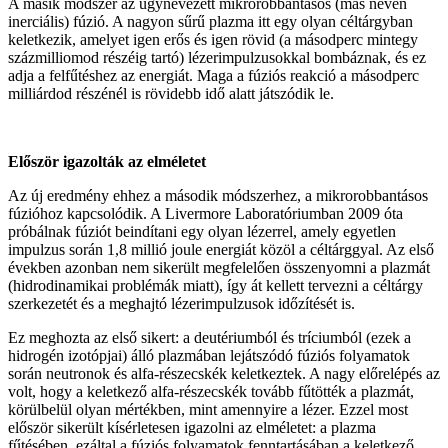
A másik módszer az úgynevezett mikrorobbantásos (más néven
inerciális) fúzió. A nagyon sűrű plazma itt egy olyan céltárgyban
keletkezik, amelyet igen erős és igen rövid (a másodperc mintegy
százmilliomod részéig tartó) lézerimpulzusokkal bombáznak, és ez
adja a felfűtéshez az energiát. Maga a fúziós reakció a másodperc
milliárdod részénél is rövidebb idő alatt játszódik le.
Először igazolták az elméletet
Az új eredmény ehhez a második módszerhez, a mikrorobbantásos
fúzióhoz kapcsolódik. A Livermore Laboratóriumban 2009 óta
próbálnak fúziót beindítani egy olyan lézerrel, amely egyetlen
impulzus során 1,8 millió joule energiát közöl a céltárggyal. Az első
években azonban nem sikerült megfelelően összenyomni a plazmát
(hidrodinamikai problémák miatt), így át kellett tervezni a céltárgy
szerkezetét és a meghajtó lézerimpulzusok időzítését is.
Ez meghozta az első sikert: a deutériumból és tríciumból (ezek a
hidrogén izotópjai) álló plazmában lejátszódó fúziós folyamatok
során neutronok és alfa-részecskék keletkeztek. A nagy előrelépés az
volt, hogy a keletkező alfa-részecskék tovább fűtötték a plazmát,
körülbelül olyan mértékben, mint amennyire a lézer. Ezzel most
először sikerült kísérletesen igazolni az elméletet: a plazma
fűtésében, ezáltal a fúziós folyamatok fenntartásában a keletkező