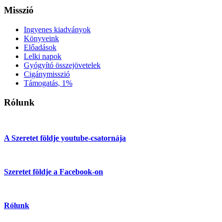
Misszió
Ingyenes kiadványok
Könyveink
Előadások
Lelki napok
Gyógyító összejövetelek
Cigánymisszió
Támogatás, 1%
Rólunk
A Szeretet földje youtube-csatornája
Szeretet földje a Facebook-on
Rólunk