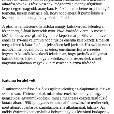
alfa-részecskék is részt vesznek, méghozzá a mennyiségükhöz
képest egyre nagyobb arányban. Enélkül nem lehetne majd energiát
termelni, hiszen nem az a cél, hogy több energiát pumpáljunk a
lézerbe, mint amennyit kinyerünk a túloldalon.
A plazma felfűtésének hatásfoka amúgy kulcskérdés. Jelenleg a
lézer energiájának kevesebb mint 1%-a fordítódik erre. A mostani
kísérletben az energiamérleg ehhez képest már pozitív volt, hiszen
ennél az 1%-nál valamivel több fúziós energia keletkezett. Emellett
még a lézerek hatásfokán is jelentősen kell javítani. Hosszú út vezet
azonban még odáig, hogy az egész energiamérleg nyereséges
legyen. A kutatók következő feladata az, hogy javítsák a folyamat
hatásfokát, és érjék el, hogy a keletkező alfa-részecskék minél
nagyobb arányban vegyék ki a részüket a plazma fűtéséből.
Katonai terület volt
A mikrorobbantásos fúzió vizsgálata jelenleg az alapkutatási, fizikai
szinten van. Történeti okok miatt nincsenek benne olyan nagy
nemzetközi együttműködések, mint a mágneses összetartású fúzió
kutatásában. 1990-ig ugyanis ez katonai finanszírozású terület volt,
mert atomrobbantások szimulációjára is alkalmasnak találták. Az
utóbbi évtizedekben enyhült a helyzet, egy kis létszámú budapesti-