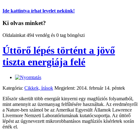
Ide kattintva írhat levelet nekünk!
Ki olvas minket?
Oldalainkat 494 vendég és 0 tag böngészi
Úttörő lépés történt a jövő
tiszta energiája felé
Kategória:
Cikkek, írások
Megjelent: 2014. február 14. péntek
Először sikerült több energiát kinyerni egy magfúziós folyamatból,
mint amennyit az üzemanyag felfűtésére használtak. Az eredményről
a Nature-ben számol be az Amerikai Egyesült Államok Lawrence
Livermore Nemzeti Laboratóriumának kutatócsoportja. Az úttörő
lépést az úgynevezett mikrorobbantásos magfúziós kísérletek során
érték el.