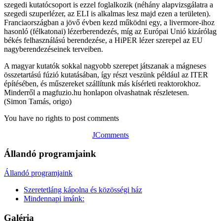
szegedi kutatócsoport is ezzel foglalkozik (néhány alapvizsgálatra a
szegedi szuperlézer, az ELI is alkalmas lesz majd ezen a területen).
Franciaországban a jövő évben kezd működni egy, a livermore-ihoz
hasonló (félkatonai) lézerberendezés, míg az Európai Unió kizárólag
békés felhasználású berendezése, a HiPER lézer szerepel az EU
nagyberendezéseinek terveiben.
A magyar kutatók sokkal nagyobb szerepet játszanak a mágneses
összetartású fúzió kutatásában, így részt veszünk például az ITER
építésében, és műszereket szállítunk más kísérleti reaktorokhoz.
Minderről a magfuzio.hu honlapon olvashatnak részletesen.
(Simon Tamás, origo)
You have no rights to post comments
JComments
Állandó programjaink
Állandó programjaink
Szeretetláng kápolna és közösségi ház
Mindennapi imánk:
Galéria