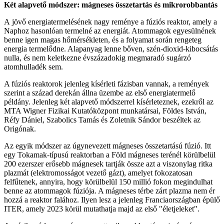
Két alapvető módszer: mágneses összetartás és mikrorobbantás
A jövő energiatermelésének nagy reménye a fúziós reaktor, amely a
Naphoz hasonlóan termelné az energiát. Atommagok egyesülnének
benne igen magas hőmérsékleten, és a folyamat során rengeteg
energia termelődne. Alapanyag lenne bőven, szén-dioxid-kibocsátás
nulla, és nem keletkezne évszázadokig megmaradó sugárzó
atomhulladék sem.
A fúziós reaktorok jelenleg kísérleti fázisban vannak, a remények
szerint a század derekán állna üzembe az első energiatermelő
példány. Jelenleg két alapvető módszerrel kísérleteznek, ezekről az
MTA Wigner Fizikai Kutatóközpont munkatársai, Földes István,
Réfy Dániel, Szabolics Tamás és Zoletnik Sándor beszéltek az
Origónak.
Az egyik módszer az úgynevezett mágneses összetartású fúzió. Itt
egy Tokamak-típusú reaktorban a Föld mágneses terénél körülbelül
200 ezerszer erősebb mágnesek tartják össze azt a viszonylag ritka
plazmát (elektromosságot vezető gázt), amelyet fokozatosan
felfűtenek, annyira, hogy körülbelül 150 millió fokon megindulhat
benne az atommagok fúziója. A mágneses térbe zárt plazma nem ér
hozzá a reaktor falához. Ilyen lesz a jelenleg Franciaországban épülő
ITER, amely 2023 körül mutathatja majd az első "életjeleket".