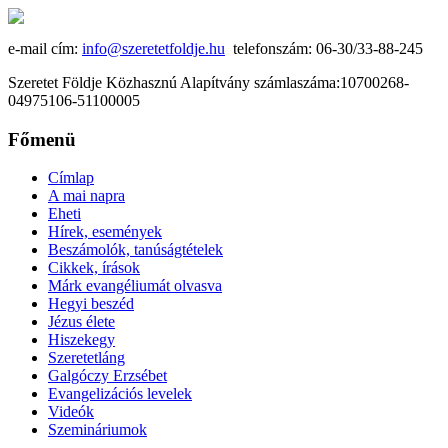
e-mail cím:
info@szeretetfoldje.hu
telefonszám: 06-30/33-88-245
Szeretet Földje Közhasznú Alapítvány számlaszáma:10700268-
04975106-51100005
Főmenü
Címlap
A mai napra
Eheti
Hírek, események
Beszámolók, tanúságtételek
Cikkek, írások
Márk evangéliumát olvasva
Hegyi beszéd
Jézus élete
Hiszekegy
Szeretetláng
Galgóczy Erzsébet
Evangelizációs levelek
Videók
Szemináriumok