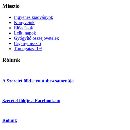
Misszió
Ingyenes kiadványok
Könyveink
Előadások
Lelki napok
Gyógyító összejövetelek
Cigánymisszió
Támogatás, 1%
Rólunk
A Szeretet földje youtube-csatornája
Szeretet földje a Facebook-on
Rólunk