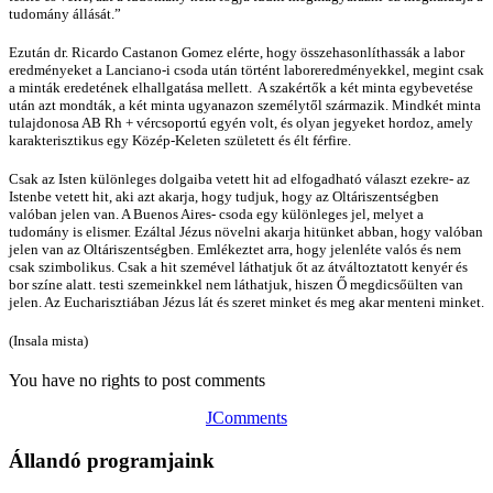
tudomány állását.”
Ezután dr. Ricardo Castanon Gomez elérte, hogy összehasonlíthassák a labor
eredményeket a Lanciano-i csoda után történt laboreredményekkel, megint csak
a minták eredetének elhallgatása mellett. A szakértők a két minta egybevetése
után azt mondták, a két minta ugyanazon személytől származik. Mindkét minta
tulajdonosa AB Rh + vércsoportú egyén volt, és olyan jegyeket hordoz, amely
karakterisztikus egy Közép-Keleten született és élt férfire.
Csak az Isten különleges dolgaiba vetett hit ad elfogadható választ ezekre- az
Istenbe vetett hit, aki azt akarja, hogy tudjuk, hogy az Oltáriszentségben
valóban jelen van. A Buenos Aires- csoda egy különleges jel, melyet a
tudomány is elismer. Ezáltal Jézus növelni akarja hitünket abban, hogy valóban
jelen van az Oltáriszentségben. Emlékeztet arra, hogy jelenléte valós és nem
csak szimbolikus. Csak a hit szemével láthatjuk őt az átváltoztatott kenyér és
bor színe alatt. testi szemeinkkel nem láthatjuk, hiszen Ő megdicsőülten van
jelen. Az Eucharisztiában Jézus lát és szeret minket és meg akar menteni minket.
(Insala mista)
You have no rights to post comments
JComments
Állandó programjaink