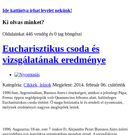
Ide kattintva írhat levelet nekünk!
Ki olvas minket?
Oldalainkat 446 vendég és 0 tag böngészi
Eucharisztikus csoda és
vizsgálatának eredménye
Kategória:
Cikkek, írások
Megjelent: 2014. február 06. csütörtök
1996-ban, Argentinában, Buenos Aires-i érsekségen, amikor a jelenlegi Pápa,
Ferenc éppen segédpüspök volt Quarrancino bíboros alatt, különleges
Eucharisztikus csoda történt. Ő maga fotóztatta le és rendelt el nyomozást,
melynek eredményei nagyon meglepőek lettek.
1996. Augusztus 18-án, este 7 órakor Fr. Alejandro Pezet Buesnos Aires üzleti
negyedében egy katolikus templomban mondott misét. A szentáldozás