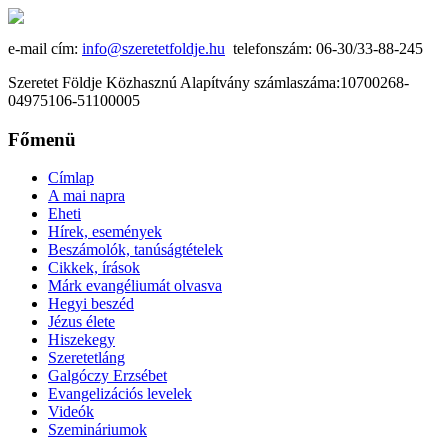
e-mail cím:
info@szeretetfoldje.hu
telefonszám: 06-30/33-88-245
Szeretet Földje Közhasznú Alapítvány számlaszáma:10700268-
04975106-51100005
Főmenü
Címlap
A mai napra
Eheti
Hírek, események
Beszámolók, tanúságtételek
Cikkek, írások
Márk evangéliumát olvasva
Hegyi beszéd
Jézus élete
Hiszekegy
Szeretetláng
Galgóczy Erzsébet
Evangelizációs levelek
Videók
Szemináriumok