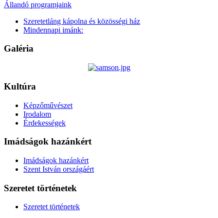
Állandó programjaink
Szeretetláng kápolna és közösségi ház
Mindennapi imánk:
Galéria
Kultúra
Képzőművészet
Irodalom
Érdekességek
Imádságok hazánkért
Imádságok hazánkért
Szent István országáért
Szeretet történetek
Szeretet történetek