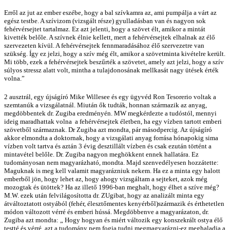
Erről az jut az ember eszébe, hogy a bal szívkamra az, ami pumpálja a várt az
egész testbe. A szívizom (vizsgált része) gyulladásban van és nagyon sok
fehérvérsejtet tartalmaz. Ez azt jelenti, hogy a szövet élt, amikor a mintát
kivették belőle. A szívnek élnie kellett, mert a fehérvérsejtek elhalnak az élő
szervezeten kívül. A fehérvérsejtek fennmaradásához élő szervezetre van
szükség. Így ez jelzi, hogy a szív még élt, amikor a szövetminta kivételre került.
Mi több, ezek a fehérvérsejtek beszűrték a szövetet, amely azt jelzi, hogy a szív
súlyos stressz alatt volt, mintha a tulajdonosának mellkasát nagy ütések érték
volna.”
2 ausztrál, egy újságíró Mike Willesee és egy ügyvéd Ron Tesorerio voltak a
szemtanúk a vizsgálatnál. Miután ők tudták, honnan származik az anyag,
megdöbbentek dr. Zugiba eredményén. MW megkérdezte a tudóstól, mennyi
ideig maradhattak volna a fehérvérsejtek életben, ha egy vízben tartott emberi
szövetből származnak. Dr Zugiba azt mondta, pár másodpercig. Az újságíró
akkor elmondta a doktornak, hogy a vizsgálati anyag forrása hónapokig sima
vízben volt tartva és aztán 3 évig desztillált vízben és csak ezután történt a
mintavétel belőle. Dr. Zugiba nagyon meghökkent ennek hallatára. Ez
tudományosan nem magyarázható, mondta. Majd szenvedélyesen hozzátette:
Maguknak is meg kell valamit magyarázniuk nekem. Ha ez a minta egy halott
emberből jön, hogy lehet az, hogy ahogy vizsgáltam a sejteket, azok még
mozogtak és ütöttek? Ha az illető 1996-ban meghalt, hogy élhet a szíve még?
M.W. ezek után felvilágosította dr. ZUgibat, hogy az analizált minta egy
átváltoztatott ostyából (fehér, élesztőmentes kenyérből)származik és érthetetlen
módon változott vérré és emberi hússá. Megdöbbenve a magyarázaton, dr.
Zugiba azt mondta: „ Hogy hogyan és miért változik egy konszekrált ostya élő
testté és vérré, azt a tudomány nem fogja tudni megmagyarázni-ez meghaladja a