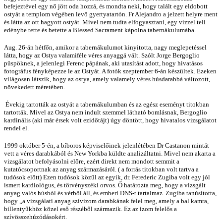
befejeztével egy nő jött oda hozzá, és mondta neki, hogy talált egy eldobott
ostyát a templom végében levő gyertyatartón. Fr Alejandro a jelzett helyre ment
és látta az ott hagyott ostyát. Mivel nem tudta elfogyasztani, egy vízzel teli
edénybe tette és betette a Blessed Sacrament kápolna tabernákulumába.
Aug. 26-án hétfőn, amikor a tabernákulumot kinyitotta, nagy meglepetéssel
látta, hogy az Ostya valamiféle véres anyaggá vált. Szólt Jorge Bergoglio
püspöknek, a jelenlegi Ferenc pápának, aki utasítást adott, hogy hivatásos
fotográfus fényképezze le az Ostyát. A fotók szeptember 6-án készültek. Ezeken
világosan látszik, hogy az ostya, amely valamely véres húsdarabbá változott,
növekedett méretében.
Évekig tartották az ostyát a tabernákulumban és az egész eseményt titokban
tartották. Mivel az Ostya nem indult szemmel látható bomlásnak, Bergoglio
kardinális (aki már érsek volt ezidőtájt) úgy döntött, hogy hivatalos vizsgálatot
rendel el.
1999 október 5-én, a bíboros képviselőinek jelenlétében Dr Castanon mintát
vett a véres darabkából és New Yorkba küldte analizáltatni. Mivel nem akarta a
vizsgálatot befolyásolni előre, ezért direkt nem mondott semmit a
kutatócsoportnak az anyag származásáról. ( a forrás titokban volt tartva a
tudósok előtt) Ezen tudósok közül az egyik, dr. Ferederic Zugiba volt egy jól
ismert kardiológus, és törvényszéki orvos. Ő határozta meg, hogy a vizsgált
anyag valós húsból és vérből áll, és emberi DNS-t tartalmaz. Zugiba tanúsította,
hogy „a vizsgálati anyag szívizom darabkának felel meg, amely a bal kamra,
billentyűkhöz közel eső részéből származik. Ez az izom felelős a
szívösszehúzódásokért.