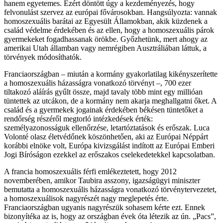
hanem egyetemes. Ezért döntött úgy a kezdeményezés, hogy
felvonulást szervez az európai fővárosokban. Hangsúlyozta: vannak
homoszexuális barátai az Egyesült Államokban, akik küzdenek a
család védelme érdekében és az ellen, hogy a homoszexuális párok
gyermekeket fogadhassanak örökbe. Győzhetünk, mert ahogy az
amerikai Utah államban vagy nemrégiben Ausztráliában láttuk, a
törvények módosíthatók.
Franciaországban – miután a kormány gyakorlatilag kikényszerítette
a homoszexuális házasságra vonatkozó törvényt –, 700 ezer
tiltakozó aláírás gyűlt össze, majd tavaly több mint egy millióan
tüntettek az utcákon, de a kormány nem akarja meghallgatni őket. A
család és a gyermekek jogainak érdekében békésen tüntetőket a
rendőrség részéről megtorló intézkedések érték:
személyazonosságuk ellenőrzése, letartóztatások és erőszak. Luca
Volonté olasz életvédőnek köszönhetően, aki az Európai Néppárt
korábbi elnöke volt, Európa kivizsgálást indított az Európai Emberi
Jogi Bíróságon ezekkel az erőszakos cselekedetekkel kapcsolatban.
A francia homoszexuális férfi emlékeztetett, hogy 2012
novemberében, amikor Taubira asszony, igazságügyi miniszter
bemutatta a homoszexuális házasságra vonatkozó törvénytervezetet,
a homoszexuálisok nagyrészét nagy meglepetés érte.
Franciaországban ugyanis nagyrészük sohasem kérte ezt. Ennek
bizonyítéka az is, hogy az országban évek óta létezik az ún. „Pacs”,