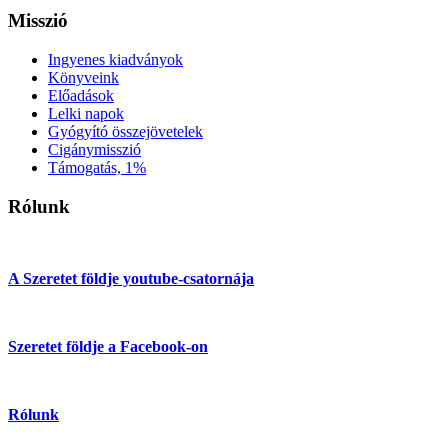
Misszió
Ingyenes kiadványok
Könyveink
Előadások
Lelki napok
Gyógyító összejövetelek
Cigánymisszió
Támogatás, 1%
Rólunk
A Szeretet földje youtube-csatornája
Szeretet földje a Facebook-on
Rólunk