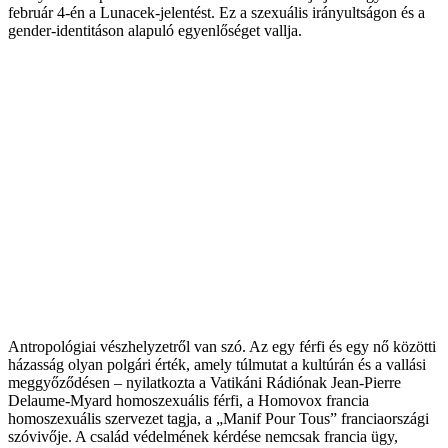
február 4-én a Lunacek-jelentést. Ez a szexuális irányultságon és a
gender-identitáson alapuló egyenlőséget vallja.
Antropológiai vészhelyzetről van szó. Az egy férfi és egy nő közötti
házasság olyan polgári érték, amely túlmutat a kultúrán és a vallási
meggyőződésen – nyilatkozta a Vatikáni Rádiónak Jean-Pierre
Delaume-Myard homoszexuális férfi, a Homovox francia
homoszexuális szervezet tagja, a „Manif Pour Tous” franciaországi
szóvivője. A család védelmének kérdése nemcsak francia ügy,