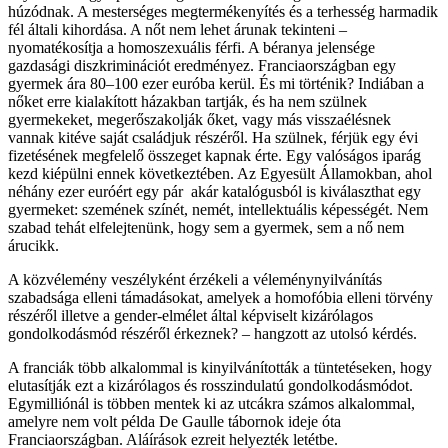
húzódnak. A mesterséges megtermékenyítés és a terhesség harmadik
fél általi kihordása. A nőt nem lehet árunak tekinteni –
nyomatékosítja a homoszexuális férfi. A béranya jelensége
gazdasági diszkriminációt eredményez. Franciaországban egy
gyermek ára 80–100 ezer euróba kerül. És mi történik? Indiában a
nőket erre kialakított házakban tartják, és ha nem szülnek
gyermekeket, megerőszakolják őket, vagy más visszaélésnek
vannak kitéve saját családjuk részéről. Ha szülnek, férjük egy évi
fizetésének megfelelő összeget kapnak érte. Egy valóságos iparág
kezd kiépülni ennek következtében. Az Egyesült Államokban, ahol
néhány ezer euróért egy pár akár katalógusból is kiválaszthat egy
gyermeket: szemének színét, nemét, intellektuális képességét. Nem
szabad tehát elfelejtenünk, hogy sem a gyermek, sem a nő nem
árucikk.
A közvélemény veszélyként érzékeli a véleménynyilvánítás
szabadsága elleni támadásokat, amelyek a homofóbia elleni törvény
részéről illetve a gender-elmélet által képviselt kizárólagos
gondolkodásmód részéről érkeznek? – hangzott az utolsó kérdés.
A franciák több alkalommal is kinyilvánították a tüntetéseken, hogy
elutasítják ezt a kizárólagos és rosszindulatú gondolkodásmódot.
Egymilliónál is többen mentek ki az utcákra számos alkalommal,
amelyre nem volt példa De Gaulle tábornok ideje óta
Franciaországban. Aláírások ezreit helyezték letétbe.