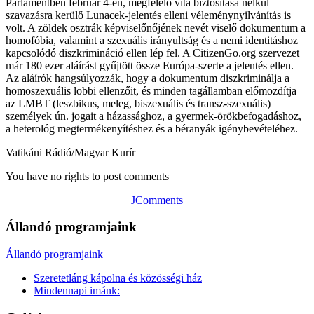
Parlamentben február 4-én, megfelelő vita biztosítása nélkül
szavazásra kerülő Lunacek-jelentés elleni véleménynyilvánítás is
volt. A zöldek osztrák képviselőnőjének nevét viselő dokumentum a
homofóbia, valamint a szexuális irányultság és a nemi identitáshoz
kapcsolódó diszkrimináció ellen lép fel. A CitizenGo.org szervezet
már 180 ezer aláírást gyűjtött össze Európa-szerte a jelentés ellen.
Az aláírók hangsúlyozzák, hogy a dokumentum diszkriminálja a
homoszexuális lobbi ellenzőit, és minden tagállamban előmozdítja
az LMBT (leszbikus, meleg, biszexuális és transz-szexuális)
személyek ún. jogait a házassághoz, a gyermek-örökbefogadáshoz,
a heterológ megtermékenyítéshez és a béranyák igénybevételéhez.
Vatikáni Rádió/Magyar Kurír
You have no rights to post comments
JComments
Állandó programjaink
Állandó programjaink
Szeretetláng kápolna és közösségi ház
Mindennapi imánk: