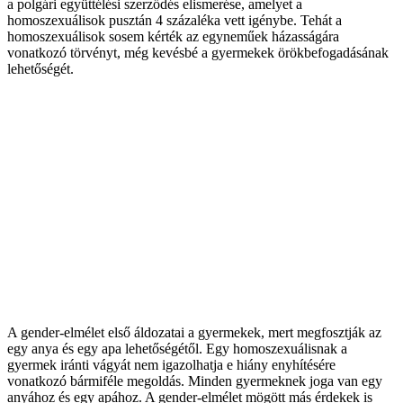
a polgári együttélési szerződés elismerése, amelyet a
homoszexuálisok pusztán 4 százaléka vett igénybe. Tehát a
homoszexuálisok sosem kérték az egyneműek házasságára
vonatkozó törvényt, még kevésbé a gyermekek örökbefogadásának
lehetőségét.
A gender-elmélet első áldozatai a gyermekek, mert megfosztják az
egy anya és egy apa lehetőségétől. Egy homoszexuálisnak a
gyermek iránti vágyát nem igazolhatja e hiány enyhítésére
vonatkozó bármiféle megoldás. Minden gyermeknek joga van egy
anyához és egy apához. A gender-elmélet mögött más érdekek is