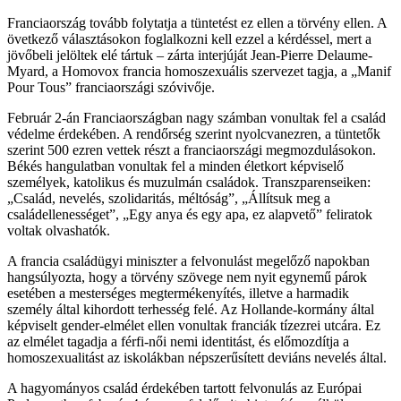
Franciaország tovább folytatja a tüntetést ez ellen a törvény ellen. A
övetkező választásokon foglalkozni kell ezzel a kérdéssel, mert a
jövőbeli jelöltek elé tártuk – zárta interjúját Jean-Pierre Delaume-
Myard, a Homovox francia homoszexuális szervezet tagja, a „Manif
Pour Tous” franciaországi szóvivője.
Február 2-án Franciaországban nagy számban vonultak fel a család
védelme érdekében. A rendőrség szerint nyolcvanezren, a tüntetők
szerint 500 ezren vettek részt a franciaországi megmozdulásokon.
Békés hangulatban vonultak fel a minden életkort képviselő
személyek, katolikus és muzulmán családok. Transzparenseiken:
„Család, nevelés, szolidaritás, méltóság”, „Állítsuk meg a
családellenességet”, „Egy anya és egy apa, ez alapvető” feliratok
voltak olvashatók.
A francia családügyi miniszter a felvonulást megelőző napokban
hangsúlyozta, hogy a törvény szövege nem nyit egynemű párok
esetében a mesterséges megtermékenyítés, illetve a harmadik
személy által kihordott terhesség felé. Az Hollande-kormány által
képviselt gender-elmélet ellen vonultak franciák tízezrei utcára. Ez
az elmélet tagadja a férfi-női nemi identitást, és előmozdítja a
homoszexualitást az iskolákban népszerűsített deviáns nevelés által.
A hagyományos család érdekében tartott felvonulás az Európai