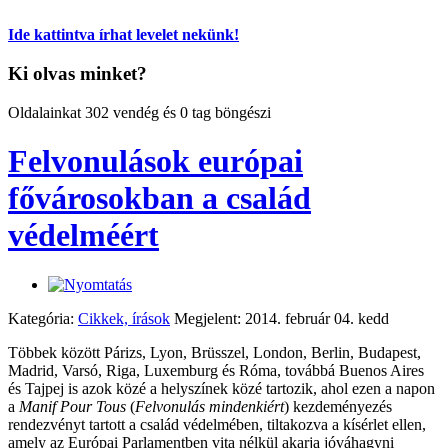
Ide kattintva írhat levelet nekünk!
Ki olvas minket?
Oldalainkat 302 vendég és 0 tag böngészi
Felvonulások európai
fővárosokban a család
védelméért
Kategória:
Cikkek, írások
Megjelent: 2014. február 04. kedd
Többek között Párizs, Lyon, Brüsszel, London, Berlin, Budapest,
Madrid, Varsó, Riga, Luxemburg és Róma, továbbá Buenos Aires
és Tajpej is azok közé a helyszínek közé tartozik, ahol ezen a napon
a
Manif Pour Tous
(
Felvonulás mindenkiért
) kezdeményezés
rendezvényt tartott a család védelmében, tiltakozva a kísérlet ellen,
amely az Európai Parlamentben vita nélkül akarja jóváhagyni