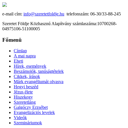
e-mail cím:
info@szeretetfoldje.hu
telefonszám: 06-30/33-88-245
Szeretet Földje Közhasznú Alapítvány számlaszáma:10700268-
04975106-51100005
Főmenü
Címlap
A mai napra
Eheti
Hírek, események
Beszámolók, tanúságtételek
Cikkek, írások
Márk evangéliumát olvasva
Hegyi beszéd
Jézus élete
Hiszekegy
Szeretetláng
Galgóczy Erzsébet
Evangelizációs levelek
Videók
Szemináriumok