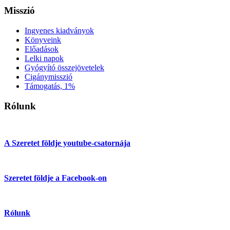
Misszió
Ingyenes kiadványok
Könyveink
Előadások
Lelki napok
Gyógyító összejövetelek
Cigánymisszió
Támogatás, 1%
Rólunk
A Szeretet földje youtube-csatornája
Szeretet földje a Facebook-on
Rólunk