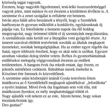
közösség tagjai vagyunk.
Éreztem, hogy nagyobb figyelemmel, testi-lelki összeszedettséggel
vagyok jelen, mint máskor és ezt éreztem a körülöttem lévőkön is. A
szentmise és a zenei szolgálat is erősítette ezt bennem.
István atya hálát adva beszámolt a tényről, hogy a Szentlélek
hatékonyan és gyorsan működött a konklávén, egyházunknak új
pápája van. Ez felerősítette a bennem napok óta élő boldog
megnyugvást, nagy örömmel töltött el új szentatyánk megválasztása.
A szentáldozás után került sor a liturgiába vont gyógyító részre. Az
ismeret szavával eltöltött testvéreink sorolták az általuk megkapott
üzeneteket, soroltak betegségfajtákat. Ha az ember egyre régebb óta
fiatal, egyre többször érezheti, hogy ez akár neki is szólhat. Egyszer
azonban váratlan dolog történt velem. Reflux és gyomorbántalmak
említésekor melegség végigvonulását éreztem az említett
területeteken. A hangom évek óta rekedt emiatt, úgy érzem, ez
jelentős mértékben csökkent. Bátrabban merek énekelni is.
Köszönet érte Istennek és közvetítőinek.
A szentmise utáni közbenjáró imánál Gyula testvérem értem
imádkozva az ő Szentlélektől megkapott ajándékával „lefordította”
a nyelvi imámat. Mivel évek óta fogalmam sem volt róla, mit
imádkozom ilyenkor, ez mély meghatottsággal töltött el.
Nagy ajándék volt nekem ez az este, bízom benne, hogy sokan
éreztünk/érzünk így.
Deo gratias!"