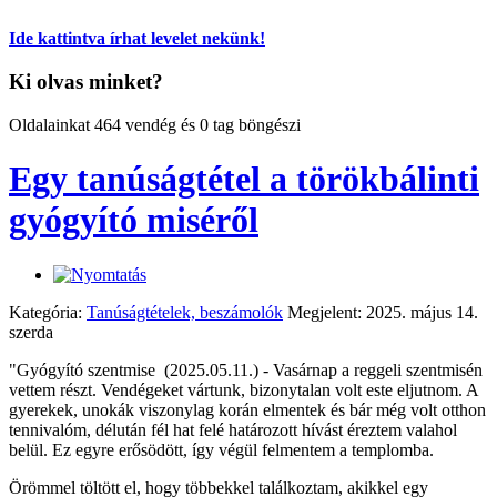
Ide kattintva írhat levelet nekünk!
Ki olvas minket?
Oldalainkat 464 vendég és 0 tag böngészi
Egy tanúságtétel a törökbálinti
gyógyító miséről
Kategória:
Tanúságtételek, beszámolók
Megjelent: 2025. május 14.
szerda
"Gyógyító szentmise (2025.05.11.) - Vasárnap a reggeli szentmisén
vettem részt. Vendégeket vártunk, bizonytalan volt este eljutnom. A
gyerekek, unokák viszonylag korán elmentek és bár még volt otthon
tennivalóm, délután fél hat felé határozott hívást éreztem valahol
belül. Ez egyre erősödött, így végül felmentem a templomba.
Örömmel töltött el, hogy többekkel találkoztam, akikkel egy