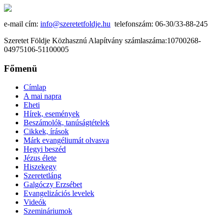
e-mail cím:
info@szeretetfoldje.hu
telefonszám: 06-30/33-88-245
Szeretet Földje Közhasznú Alapítvány számlaszáma:10700268-
04975106-51100005
Főmenü
Címlap
A mai napra
Eheti
Hírek, események
Beszámolók, tanúságtételek
Cikkek, írások
Márk evangéliumát olvasva
Hegyi beszéd
Jézus élete
Hiszekegy
Szeretetláng
Galgóczy Erzsébet
Evangelizációs levelek
Videók
Szemináriumok