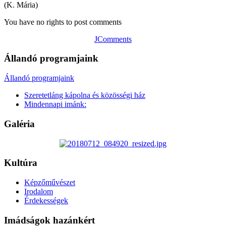
(K. Mária)
You have no rights to post comments
JComments
Állandó programjaink
Állandó programjaink
Szeretetláng kápolna és közösségi ház
Mindennapi imánk:
Galéria
Kultúra
Képzőművészet
Irodalom
Érdekességek
Imádságok hazánkért