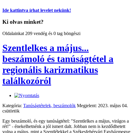
Ide kattintva írhat levelet nekünk!
Ki olvas minket?
Oldalainkat 209 vendég és 0 tag böngészi
Szentlelkes a május...
beszámoló és tanúságtétel a
regionális karizmatikus
találkozóról
Kategória:
Tanúságtételek, beszámolók
Megjelent: 2023. május 04.
csütörtök
Egy beszámoló, és egy tanúságtétel: "Szentlelkes a május, virágos a
rét!" - énekelhetnénk a jól ismert dalt. Jobban nem is kezdődhetett
volna a május, mint a Szentlélekkel a Székesfehérvári Egyházmegye