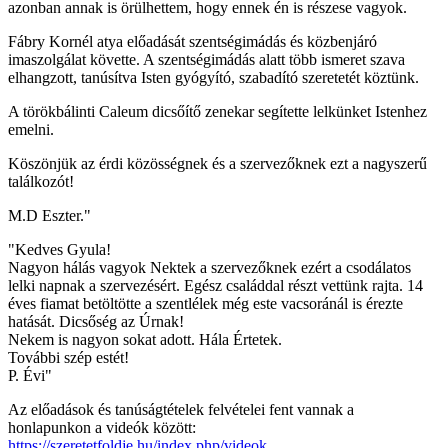
azonban annak is örülhettem, hogy ennek én is részese vagyok.
Fábry Kornél atya előadását szentségimádás és közbenjáró
imaszolgálat követte. A szentségimádás alatt több ismeret szava
elhangzott, tanúsítva Isten gyógyító, szabadító szeretetét köztünk.
A törökbálinti Caleum dicsőítő zenekar segítette lelkünket Istenhez
emelni.
Köszönjük az érdi közösségnek és a szervezőknek ezt a nagyszerű
találkozót!
M.D Eszter."
"Kedves Gyula!
Nagyon hálás vagyok Nektek a szervezőknek ezért a csodálatos
lelki napnak a szervezésért. Egész családdal részt vettünk rajta. 14
éves fiamat betöltötte a szentlélek még este vacsoránál is érezte
hatását. Dicsőség az Úrnak!
Nekem is nagyon sokat adott. Hála Értetek.
További szép estét!
P. Évi"
Az előadások és tanúságtételek felvételei fent vannak a
honlapunkon a videók között:
https://szeretetfoldje.hu/index.php/videok