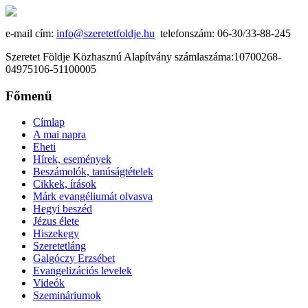
e-mail cím:
info@szeretetfoldje.hu
telefonszám: 06-30/33-88-245
Szeretet Földje Közhasznú Alapítvány számlaszáma:10700268-
04975106-51100005
Főmenü
Címlap
A mai napra
Eheti
Hírek, események
Beszámolók, tanúságtételek
Cikkek, írások
Márk evangéliumát olvasva
Hegyi beszéd
Jézus élete
Hiszekegy
Szeretetláng
Galgóczy Erzsébet
Evangelizációs levelek
Videók
Szemináriumok