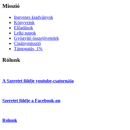
Misszió
Ingyenes kiadványok
Könyveink
Előadások
Lelki napok
Gyógyító összejövetelek
Cigánymisszió
Támogatás, 1%
Rólunk
A Szeretet földje youtube-csatornája
Szeretet földje a Facebook-on
Rólunk