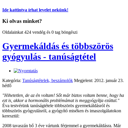
Ide kattintva írhat levelet nekünk!
Ki olvas minket?
Oldalainkat 424 vendég és 0 tag böngészi
Gyermekáldás és többszörös
gyógyulás - tanúságtétel
Kategória:
Tanúságtételek, beszámolók
Megjelent: 2012. január 23.
hétfő
"Hihetetlen, de az én voltam! Sőt már biztos voltam benne, hogy ha
ezt is, akkor a hormonális problémámat is meggyógyítja ezúttal."
Éva testvérünk tanúságtétele többszörös gyermekáldásról és
többszörös gyógyulásról, a gyógyító miséken és imaszolgálatokon
keresztül:
2008 tavaszán bő 3 éve vártunk férjemmel a gyermekáldásra. Már