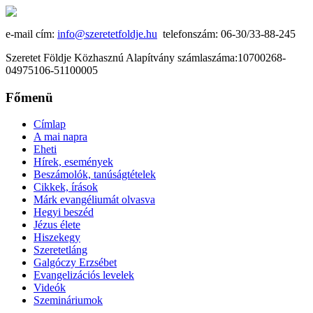
e-mail cím:
info@szeretetfoldje.hu
telefonszám: 06-30/33-88-245
Szeretet Földje Közhasznú Alapítvány számlaszáma:10700268-
04975106-51100005
Főmenü
Címlap
A mai napra
Eheti
Hírek, események
Beszámolók, tanúságtételek
Cikkek, írások
Márk evangéliumát olvasva
Hegyi beszéd
Jézus élete
Hiszekegy
Szeretetláng
Galgóczy Erzsébet
Evangelizációs levelek
Videók
Szemináriumok