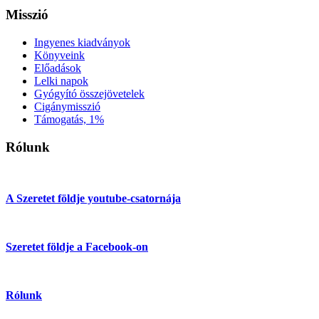
Misszió
Ingyenes kiadványok
Könyveink
Előadások
Lelki napok
Gyógyító összejövetelek
Cigánymisszió
Támogatás, 1%
Rólunk
A Szeretet földje youtube-csatornája
Szeretet földje a Facebook-on
Rólunk