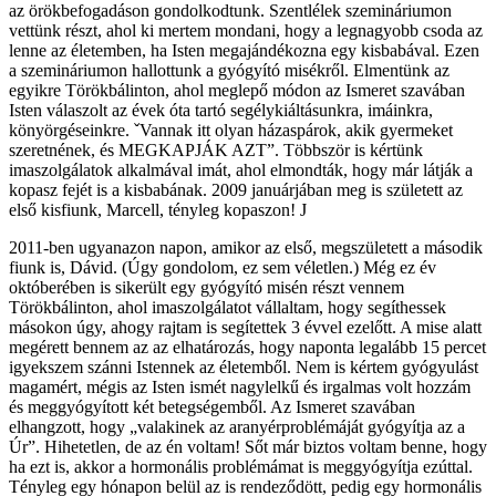
az örökbefogadáson gondolkodtunk. Szentlélek szemináriumon
vettünk részt, ahol ki mertem mondani, hogy a legnagyobb csoda az
lenne az életemben, ha Isten megajándékozna egy kisbabával. Ezen
a szemináriumon hallottunk a gyógyító misékről. Elmentünk az
egyikre Törökbálinton, ahol meglepő módon az Ismeret szavában
Isten válaszolt az évek óta tartó segélykiáltásunkra, imáinkra,
könyörgéseinkre. ˇVannak itt olyan házaspárok, akik gyermeket
szeretnének, és MEGKAPJÁK AZT”. Többször is kértünk
imaszolgálatok alkalmával imát, ahol elmondták, hogy már látják a
kopasz fejét is a kisbabának. 2009 januárjában meg is született az
első kisfiunk, Marcell, tényleg kopaszon! J
2011-ben ugyanazon napon, amikor az első, megszületett a második
fiunk is, Dávid. (Úgy gondolom, ez sem véletlen.) Még ez év
októberében is sikerült egy gyógyító misén részt vennem
Törökbálinton, ahol imaszolgálatot vállaltam, hogy segíthessek
másokon úgy, ahogy rajtam is segítettek 3 évvel ezelőtt. A mise alatt
megérett bennem az az elhatározás, hogy naponta legalább 15 percet
igyekszem szánni Istennek az életemből. Nem is kértem gyógyulást
magamért, mégis az Isten ismét nagylelkű és irgalmas volt hozzám
és meggyógyított két betegségemből. Az Ismeret szavában
elhangzott, hogy „valakinek az aranyérproblémáját gyógyítja az a
Úr”. Hihetetlen, de az én voltam! Sőt már biztos voltam benne, hogy
ha ezt is, akkor a hormonális problémámat is meggyógyítja ezúttal.
Tényleg egy hónapon belül az is rendeződött, pedig egy hormonális