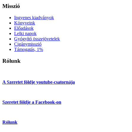
Misszió
Ingyenes kiadványok
Könyveink
Előadások
Lelki napok
Gyógyító összejövetelek
Cigánymisszió
Támogatás, 1%
Rólunk
A Szeretet földje youtube-csatornája
Szeretet földje a Facebook-on
Rólunk