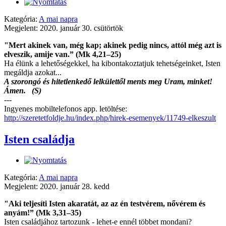
Kategória:
A mai napra
Megjelent: 2020. január 30. csütörtök
"Mert akinek van, még kap; akinek pedig nincs, attól még azt is
elveszik, amije van.” (Mk 4,21–25)
Ha élünk a lehetőségekkel, ha kibontakoztatjuk tehetségeinket, Isten
megáldja azokat...
A szorongó és hitetlenkedő lelkülettől ments meg Uram, minket!
Ámen. (S)
---
Ingyenes mobiltelefonos app. letöltése:
http://szeretetfoldje.hu/index.php/hirek-esemenyek/11749-elkeszult
Isten családja
Kategória:
A mai napra
Megjelent: 2020. január 28. kedd
"Aki teljesíti Isten akaratát, az az én testvérem, nővérem és
anyám!” (Mk 3,31–35)
Isten családjához tartozunk - lehet-e ennél többet mondani?