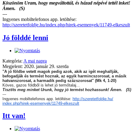
Köszönöm Uram, hogy megváltottál, és házad népévé tettél inket!
Ámen. (S)
---
Ingyenes mobiltelefonos app. letöltése:
http://szeretetfoldje.hu/index.php/hirek-esemenyek/11749-elkeszult
Jó földdé lenni
Kategória:
A mai napra
Megjelent: 2020. január 29. szerda
"A jó földbe vetett magok pedig azok, akik az igét meghallják,
befogadják és termést hoznak, az egyik harmincszorosat, a másik
hatvanszorosat, a harmadik pedig százszorosat" (Mk 4, 1-20)
Köves, gazos földből is lehet jó termőtalaj...
Tisztíts meg minket Urunk, hogy jó termést hozhassunk! Ámen. (S)
---
Ingyenes mobiltelefonos app. letöltése:
http://szeretetfoldje.hu/
index.php/hirek-esemenyek/
11749-elkeszult
Itt van!