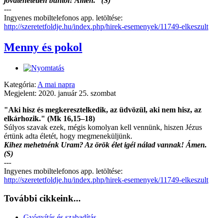
jóvátehetetlen bűntől! Ámen. (S)
---
Ingyenes mobiltelefonos app. letöltése:
http://szeretetfoldje.hu/index.php/hirek-esemenyek/11749-elkeszult
Menny és pokol
Kategória:
A mai napra
Megjelent: 2020. január 25. szombat
"Aki hisz és megkeresztelkedik, az üdvözül, aki nem hisz, az
elkárhozik." (Mk 16,15–18)
Súlyos szavak ezek, mégis komolyan kell vennünk, hiszen Jézus
értünk adta életét, hogy megmeneküljünk.
Kihez mehetnénk Uram? Az örök élet igéi nálad vannak! Ámen.
(S)
---
Ingyenes mobiltelefonos app. letöltése:
http://szeretetfoldje.hu/index.php/hirek-esemenyek/11749-elkeszult
További cikkeink...
Gyógyítás és szabadítás