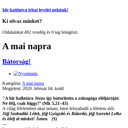
Ide kattintva írhat levelet nekünk!
Ki olvas minket?
Oldalainkat 492 vendég és 0 tag böngészi
A mai napra
Bátorság!
Kategória:
A mai napra
Megjelent: 2020. február 04. kedd
"A hír hallatára Jézus így bátorította a zsinagóga elöljáróját:
Ne félj, csak higgy!” (Mk 5,21–43)
A világ félelemben akar tartani, Isten felszabadít a félelem alól.
Jöjj Szabadító Lélek, jöjj Gyógyító és Bátorító, jöjj Szeretet Lelke
és ölelj át minket! Ámen. (S)
---