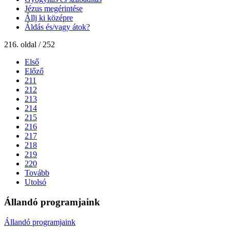
Jézus megérintése
Állj ki középre
Áldás és/vagy átok?
216. oldal / 252
Első
Előző
211
212
213
214
215
216
217
218
219
220
Tovább
Utolsó
Állandó programjaink
Állandó programjaink