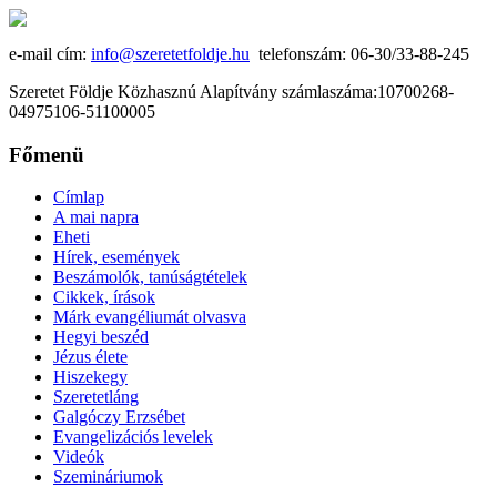
e-mail cím:
info@szeretetfoldje.hu
telefonszám: 06-30/33-88-245
Szeretet Földje Közhasznú Alapítvány számlaszáma:10700268-
04975106-51100005
Főmenü
Címlap
A mai napra
Eheti
Hírek, események
Beszámolók, tanúságtételek
Cikkek, írások
Márk evangéliumát olvasva
Hegyi beszéd
Jézus élete
Hiszekegy
Szeretetláng
Galgóczy Erzsébet
Evangelizációs levelek
Videók
Szemináriumok