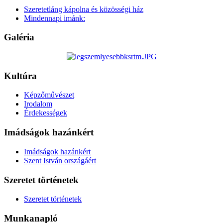
Szeretetláng kápolna és közösségi ház
Mindennapi imánk:
Galéria
Kultúra
Képzőművészet
Irodalom
Érdekességek
Imádságok hazánkért
Imádságok hazánkért
Szent István országáért
Szeretet történetek
Szeretet történetek
Munkanapló