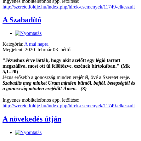
Ingyenes mobiltelefonos app. letöltése:
http://szeretetfoldje.hu/index.php/hirek-esemenyek/11749-elkeszult
A Szabadító
Kategória:
A mai napra
Megjelent: 2020. február 03. hétfő
"Jézushoz érve látták, hogy akit azelőtt egy légió tartott
megszállva, most ott ül felöltözve, eszének birtokában." (Mk
5,1–20)
Jézus erősebb a gonoszság minden erejénél, övé a Szeretet ereje.
Szabadíts meg minket Uram minden bűntől, bajtól, betegségtől és
a gonoszság minden erejétől! Ámen. (S)
---
Ingyenes mobiltelefonos app. letöltése:
http://szeretetfoldje.hu/index.php/hirek-esemenyek/11749-elkeszult
A növekedés útján