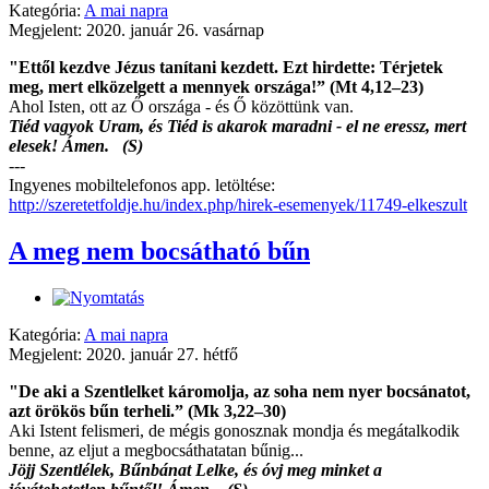
Kategória:
A mai napra
Megjelent: 2020. január 26. vasárnap
"Ettől kezdve Jézus tanítani kezdett. Ezt hirdette: Térjetek
meg, mert elközelgett a mennyek országa!” (Mt 4,12–23)
Ahol Isten, ott az Ő országa - és Ő közöttünk van.
Tiéd vagyok Uram, és Tiéd is akarok maradni - el ne eressz, mert
elesek! Ámen. (S)
---
Ingyenes mobiltelefonos app. letöltése:
http://szeretetfoldje.hu/index.php/hirek-esemenyek/11749-elkeszult
A meg nem bocsátható bűn
Kategória:
A mai napra
Megjelent: 2020. január 27. hétfő
"De aki a Szentlelket káromolja, az soha nem nyer bocsánatot,
azt örökös bűn terheli.” (Mk 3,22–30)
Aki Istent felismeri, de mégis gonosznak mondja és megátalkodik
benne, az eljut a megbocsáthatatan bűnig...
Jöjj Szentlélek, Bűnbánat Lelke, és óvj meg minket a