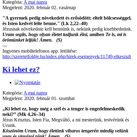
Kategória:
A mai napra
Megjelent: 2020. február 02. vasárnap
"A gyermek pedig növekedett és erősödött; eltelt bölcsességgel,
és Isten kedvét lelte benne." (Lk 2,22–40)
Jézusnak növekednie kell bennünk is, nekünk pedig kisebbednünk.
Uram segíts, hogy olyan életet tudjunk élni, amiben Te is, mi is
örömünket leljük! Ámen. (S)
---
Ingyenes mobiltelefonos app. letöltése:
http://szeretetfoldje.hu/index.php/hirek-esemenyek/11749-elkeszult
Ki lehet ez?
Kategória:
A mai napra
Megjelent: 2020. február 01. szombat
„Ki lehet ez, hogy még a szél és a tenger is engedelmeskedik
neki?” (Mk 4,26–34)
Jézus Krisztus, Isten Fia, Megváltó, a mi mesterünk, testvérünk és
Urunk.
Köszönöm Uram, hogy életünk viharos tengerén mindig velünk
vagy és vigyázol ránk! Ámen. (S)