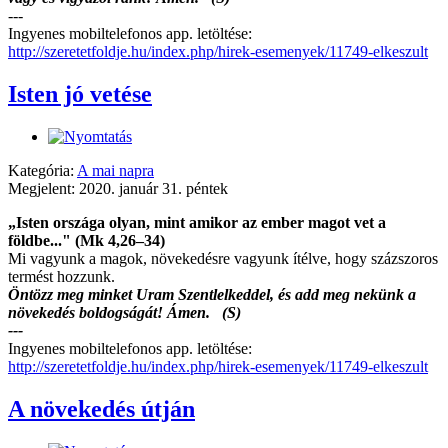
---
Ingyenes mobiltelefonos app. letöltése:
http://szeretetfoldje.hu/index.php/hirek-esemenyek/11749-elkeszult
Isten jó vetése
Kategória:
A mai napra
Megjelent: 2020. január 31. péntek
„Isten országa olyan, mint amikor az ember magot vet a
földbe..." (Mk 4,26–34)
Mi vagyunk a magok, növekedésre vagyunk ítélve, hogy százszoros
termést hozzunk.
Öntözz meg minket Uram Szentlelkeddel, és add meg nekünk a
növekedés boldogságát! Ámen. (S)
---
Ingyenes mobiltelefonos app. letöltése:
http://szeretetfoldje.hu/index.php/hirek-esemenyek/11749-elkeszult
A növekedés útján