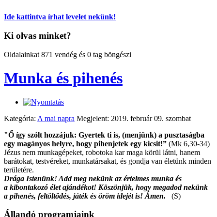
Ide kattintva írhat levelet nekünk!
Ki olvas minket?
Oldalainkat 871 vendég és 0 tag böngészi
Munka és pihenés
Kategória:
A mai napra
Megjelent: 2019. február 09. szombat
"Ő így szólt hozzájuk: Gyertek ti is, (menjünk) a pusztaságba
egy magányos helyre, hogy pihenjetek egy kicsit!”
(Mk 6,30-34)
Jézus nem munkagépeket, robotoka kar maga körül látni, hanem
barátokat, testvéreket, munkatársakat, és gondja van életünk minden
területére.
Drága Istenünk! Add meg nekünk az értelmes munka és
a kibontakozó élet ajándékot! Köszönjük, hogy megadod nekünk
a pihenés, feltöltődés, játék és öröm idejét is! Ámen.
(S)
Állandó programjaink