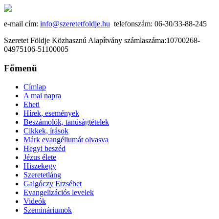
e-mail cím:
info@szeretetfoldje.hu
telefonszám: 06-30/33-88-245
Szeretet Földje Közhasznú Alapítvány számlaszáma:10700268-
04975106-51100005
Főmenü
Címlap
A mai napra
Eheti
Hírek, események
Beszámolók, tanúságtételek
Cikkek, írások
Márk evangéliumát olvasva
Hegyi beszéd
Jézus élete
Hiszekegy
Szeretetláng
Galgóczy Erzsébet
Evangelizációs levelek
Videók
Szemináriumok