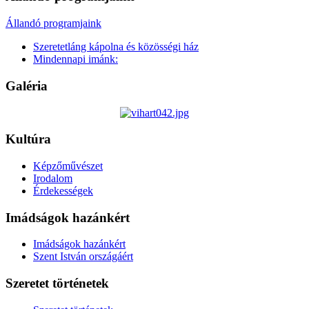
Állandó programjaink
Szeretetláng kápolna és közösségi ház
Mindennapi imánk:
Galéria
Kultúra
Képzőművészet
Irodalom
Érdekességek
Imádságok hazánkért
Imádságok hazánkért
Szent István országáért
Szeretet történetek