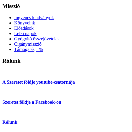
Misszió
Ingyenes kiadványok
Könyveink
Előadások
Lelki napok
Gyógyító összejövetelek
Cigánymisszió
Támogatás, 1%
Rólunk
A Szeretet földje youtube-csatornája
Szeretet földje a Facebook-on
Rólunk